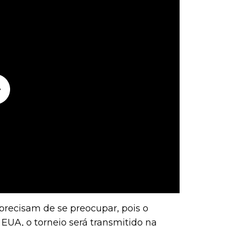
precisam de se preocupar, pois o
 EUA, o torneio será transmitido na