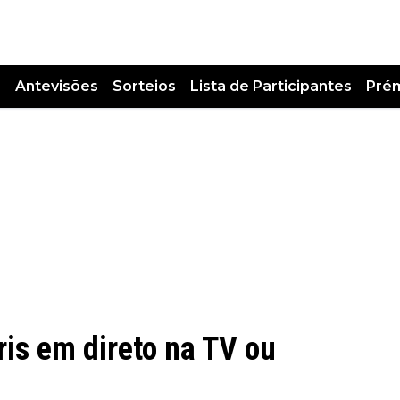
s
Antevisões
Sorteios
Lista de Participantes
Pré
is em direto na TV ou