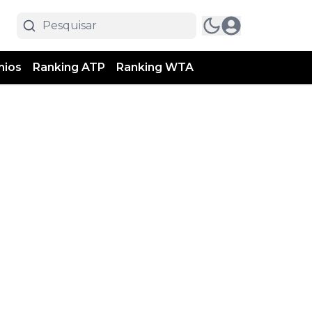
mios
Ranking ATP
Ranking WTA