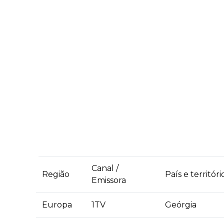
Canal /
Região
País e territóri
Emissora
Europa
1TV
Geórgia