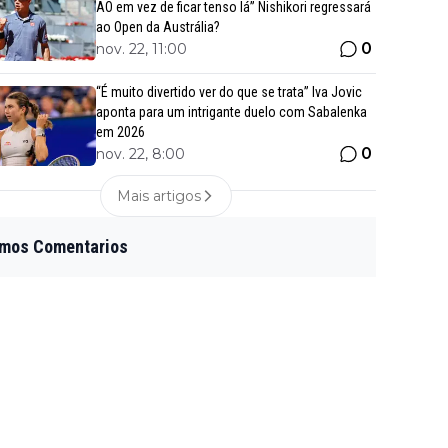
AO em vez de ficar tenso lá” Nishikori regressará
ao Open da Austrália?
0
nov. 22, 11:00
“É muito divertido ver do que se trata” Iva Jovic
aponta para um intrigante duelo com Sabalenka
em 2026
0
nov. 22, 8:00
Mais artigos
imos Comentarios