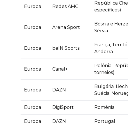
República Chec
Europa
Redes AMC
específicos)
Bósnia e Herz
Europa
Arena Sport
Sérvia
França, Territ
Europa
beIN Sports
Andorra
Polónia, Repúb
Europa
Canal+
torneios)
Bulgária; Liec
Europa
DAZN
Suécia, Noruega
Europa
DigiSport
Roménia
Europa
DAZN
Portugal