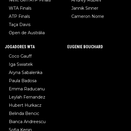
Next Gen ATP Finals
Andrey Rublev
WTA Finals
Jannik Sinner
ATP Finals
Cameron Norrie
Taça Davis
Open de Austrália
JOGADORES WTA
EUGENIE BOUCHARD
Coco Gauff
Iga Swiatek
Aryna Sabalenka
Paula Badosa
Emma Raducanu
Leylah Fernandez
Hubert Hurkacz
Belinda Bencic
Bianca Andreescu
Sofia Kenin