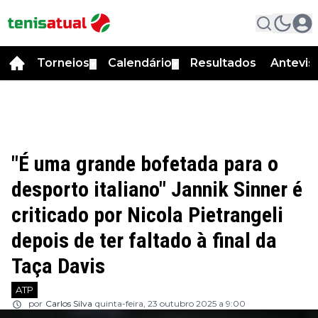
Torneios
Calendário
Resultados
Antevis
▼
▼
"É uma grande bofetada para o
desporto italiano" Jannik Sinner é
criticado por Nicola Pietrangeli
depois de ter faltado à final da
Taça Davis
ATP
por
Carlos Silva
quinta-feira, 23 outubro 2025 a 9:00