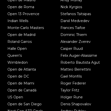
Open de Madrid
Andy Murray
Open de Roma
Nick Kyrgios
Open 13 Provence
Stefanos Tsitsipas
Indian Wells
Daniil Medvedev
Monte-Carlo Masters
Frances Tiafoe
Open de Madrid
Dominic Thiem
Roland Garros
Alexander Zverev
Halle Open
Casper Ruud
Queen's
Felix Auger-Aliassime
Wimbledon
Roberto Bautista Agut
Open de Atlanta
Matteo Berrettini
Open de DC
Gael Monfils
Open de Miami
Roger Federer
Open de Canadá
Taylor Fritz
US Open
Holger Rune
Open de San Diego
Denis Shapovalov