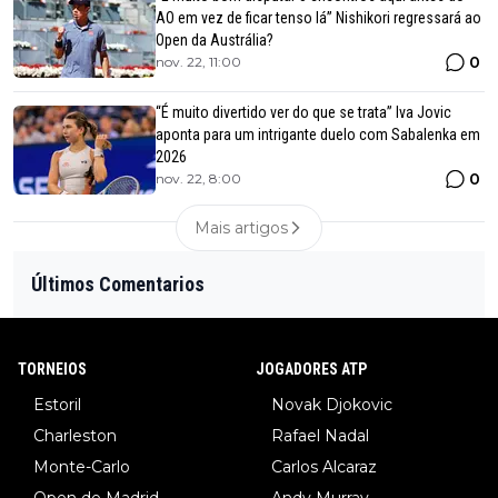
AO em vez de ficar tenso lá” Nishikori regressará ao
Open da Austrália?
0
nov. 22, 11:00
“É muito divertido ver do que se trata” Iva Jovic
aponta para um intrigante duelo com Sabalenka em
2026
0
nov. 22, 8:00
Mais artigos
Últimos Comentarios
TORNEIOS
JOGADORES ATP
Estoril
Novak Djokovic
Charleston
Rafael Nadal
Monte-Carlo
Carlos Alcaraz