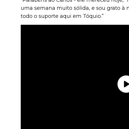
“Parabéns ao Carlos - ele mereceu hoje,” 
uma semana muito sólida, e sou grato à m
todo o suporte aqui em Tóquio.”