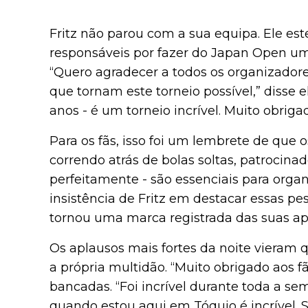
Fritz não parou com a sua equipa. Ele es
responsáveis por fazer do Japan Open um 
“Quero agradecer a todos os organizadore
que tornam este torneio possível,” disse e
anos - é um torneio incrível. Muito obrig
Para os fãs, isso foi um lembrete de que
correndo atrás de bolas soltas, patrocin
perfeitamente - são essenciais para organ
insistência de Fritz em destacar essas 
tornou uma marca registrada das suas apa
Os aplausos mais fortes da noite vieram q
a própria multidão. “Muito obrigado aos f
bancadas. “Foi incrível durante toda a se
quando estou aqui em Tóquio é incrível. S