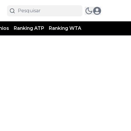
mios
Ranking ATP
Ranking WTA