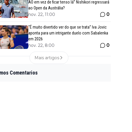
AO em vez de ficar tenso lá” Nishikori regressará
ao Open da Austrália?
0
nov. 22, 11:00
“É muito divertido ver do que se trata” Iva Jovic
aponta para um intrigante duelo com Sabalenka
em 2026
0
nov. 22, 8:00
Mais artigos
imos Comentarios