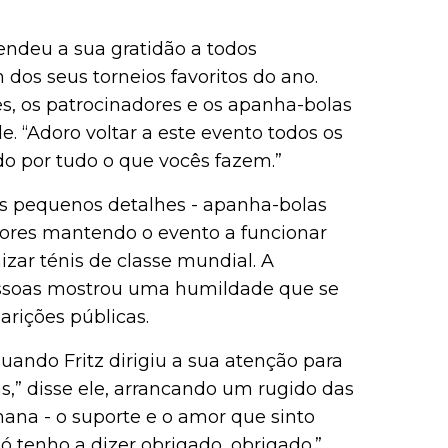
tendeu a sua gratidão a todos
dos seus torneios favoritos do ano.
s, os patrocinadores e os apanha-bolas
le. “Adoro voltar a este evento todos os
ado por tudo o que vocês fazem.”
 os pequenos detalhes - apanha-bolas
adores mantendo o evento a funcionar
izar ténis de classe mundial. A
pessoas mostrou uma humildade que se
rições públicas.
uando Fritz dirigiu a sua atenção para
ãs,” disse ele, arrancando um rugido das
mana - o suporte e o amor que sinto
ó tenho a dizer obrigado, obrigado.”