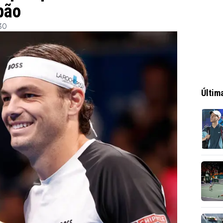
pão
:30
Últim