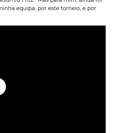
resumiu Fritz. “Mas para mim, ainda foi
inha equipa, por este torneio, e por