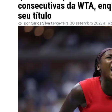
consecutivas da WTA, enq
seu título
por
Carlos Silva
terça-feira, 30 setembro 2025 a 16: