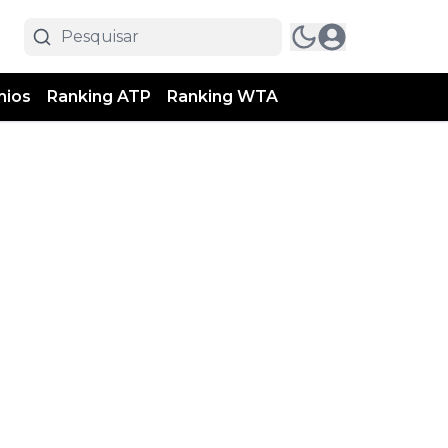
mios
Ranking ATP
Ranking WTA