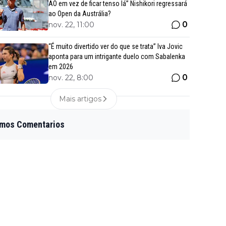
AO em vez de ficar tenso lá” Nishikori regressará
ao Open da Austrália?
0
nov. 22, 11:00
“É muito divertido ver do que se trata” Iva Jovic
aponta para um intrigante duelo com Sabalenka
em 2026
0
nov. 22, 8:00
Mais artigos
imos Comentarios