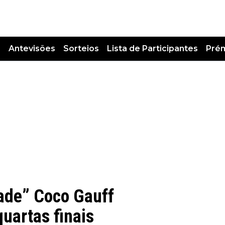
s
Antevisões
Sorteios
Lista de Participantes
Pré
Riade” Coco Gauff
quartas finais