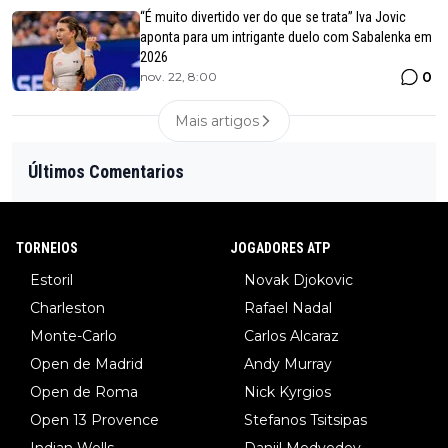
“É muito divertido ver do que se trata” Iva Jovic
aponta para um intrigante duelo com Sabalenka em
2026
0
nov. 22, 8:00
Mais artigos
Últimos Comentarios
TORNEIOS
JOGADORES ATP
Estoril
Novak Djokovic
Charleston
Rafael Nadal
Monte-Carlo
Carlos Alcaraz
Open de Madrid
Andy Murray
Open de Roma
Nick Kyrgios
Open 13 Provence
Stefanos Tsitsipas
Indian Wells
Daniil Medvedev