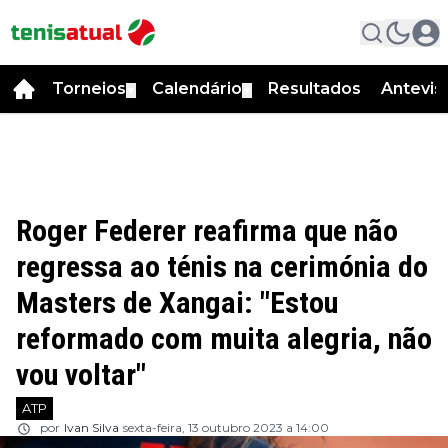
Torneios
Calendário
Resultados
Antevis
▼
▼
Roger Federer reafirma que não
regressa ao ténis na cerimónia do
Masters de Xangai: "Estou
reformado com muita alegria, não
vou voltar"
ATP
por
Ivan Silva
sexta-feira, 13 outubro 2023 a 14:00