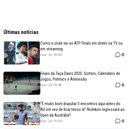
Últimas notícias
Como e onde ver as ATP Finals em direto na TV ou
em streaming
0
nov. 10, 15:05
Finais da Taça Davis 2025: Sorteio, Calendário de
Jogos, Prémios e Antevisão
0
nov. 23, 19:18
“É muito bom disputar 3 encontros aqui antes do
AO em vez de ficar tenso lá” Nishikori regressará ao
Open da Austrália?
0
nov. 22, 11:00