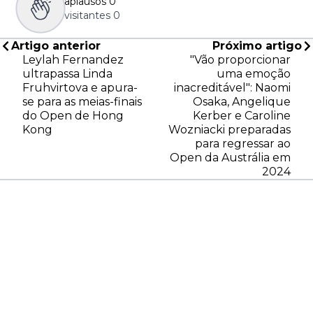
aplausos
0
visitantes
0
Artigo anterior
Próximo artigo
Leylah Fernandez
"Vão proporcionar
ultrapassa Linda
uma emoção
Fruhvirtova e apura-
inacreditável": Naomi
se para as meias-finais
Osaka, Angelique
do Open de Hong
Kerber e Caroline
Kong
Wozniacki preparadas
para regressar ao
Open da Austrália em
2024