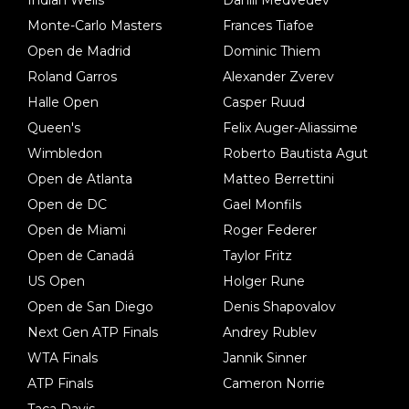
Monte-Carlo Masters
Frances Tiafoe
Open de Madrid
Dominic Thiem
Roland Garros
Alexander Zverev
Halle Open
Casper Ruud
Queen's
Felix Auger-Aliassime
Wimbledon
Roberto Bautista Agut
Open de Atlanta
Matteo Berrettini
Open de DC
Gael Monfils
Open de Miami
Roger Federer
Open de Canadá
Taylor Fritz
US Open
Holger Rune
Open de San Diego
Denis Shapovalov
Next Gen ATP Finals
Andrey Rublev
WTA Finals
Jannik Sinner
ATP Finals
Cameron Norrie
Taça Davis