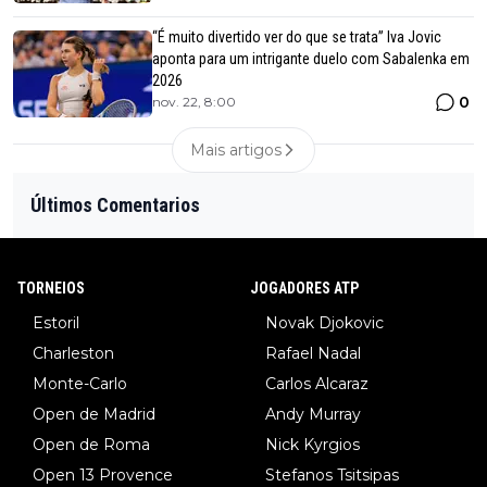
“É muito divertido ver do que se trata” Iva Jovic
aponta para um intrigante duelo com Sabalenka em
2026
0
nov. 22, 8:00
Mais artigos
Últimos Comentarios
TORNEIOS
JOGADORES ATP
Estoril
Novak Djokovic
Charleston
Rafael Nadal
Monte-Carlo
Carlos Alcaraz
Open de Madrid
Andy Murray
Open de Roma
Nick Kyrgios
Open 13 Provence
Stefanos Tsitsipas