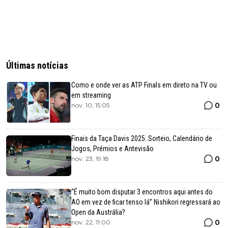
Últimas notícias
Como e onde ver as ATP Finals em direto na TV ou
em streaming
0
nov. 10, 15:05
Finais da Taça Davis 2025: Sorteio, Calendário de
Jogos, Prémios e Antevisão
0
nov. 23, 19:18
“É muito bom disputar 3 encontros aqui antes do
AO em vez de ficar tenso lá” Nishikori regressará ao
Open da Austrália?
0
nov. 22, 11:00