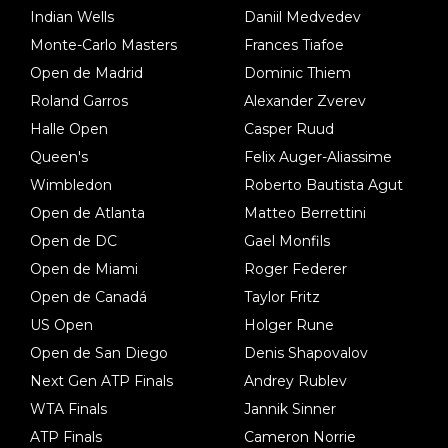
Indian Wells
Daniil Medvedev
Monte-Carlo Masters
Frances Tiafoe
Open de Madrid
Dominic Thiem
Roland Garros
Alexander Zverev
Halle Open
Casper Ruud
Queen's
Felix Auger-Aliassime
Wimbledon
Roberto Bautista Agut
Open de Atlanta
Matteo Berrettini
Open de DC
Gael Monfils
Open de Miami
Roger Federer
Open de Canadá
Taylor Fritz
US Open
Holger Rune
Open de San Diego
Denis Shapovalov
Next Gen ATP Finals
Andrey Rublev
WTA Finals
Jannik Sinner
ATP Finals
Cameron Norrie