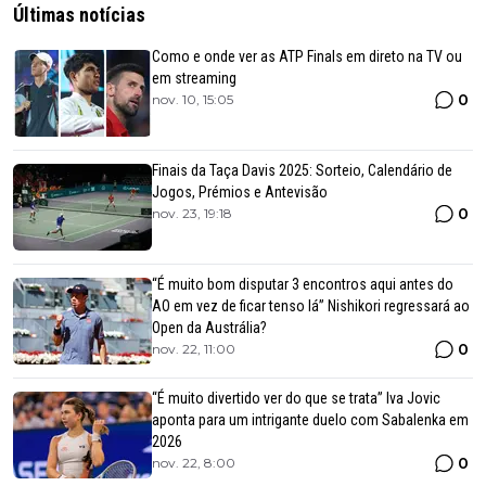
Últimas notícias
Como e onde ver as ATP Finals em direto na TV ou
em streaming
0
nov. 10, 15:05
Finais da Taça Davis 2025: Sorteio, Calendário de
Jogos, Prémios e Antevisão
0
nov. 23, 19:18
“É muito bom disputar 3 encontros aqui antes do
AO em vez de ficar tenso lá” Nishikori regressará ao
Open da Austrália?
0
nov. 22, 11:00
“É muito divertido ver do que se trata” Iva Jovic
aponta para um intrigante duelo com Sabalenka em
2026
0
nov. 22, 8:00