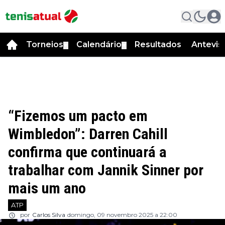
Torneios
Calendário
Resultados
Antevis
▼
▼
“Fizemos um pacto em
Wimbledon”: Darren Cahill
confirma que continuará a
trabalhar com Jannik Sinner por
mais um ano
ATP
por
Carlos Silva
domingo, 09 novembro 2025 a 22:00