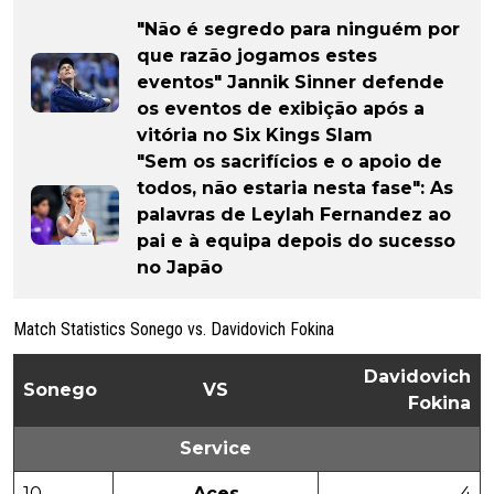
"Não é segredo para ninguém por
que razão jogamos estes
eventos" Jannik Sinner defende
os eventos de exibição após a
vitória no Six Kings Slam
"Sem os sacrifícios e o apoio de
todos, não estaria nesta fase": As
palavras de Leylah Fernandez ao
pai e à equipa depois do sucesso
no Japão
Match Statistics Sonego vs. Davidovich Fokina
Davidovich
Sonego
VS
Fokina
Service
10
Aces
4