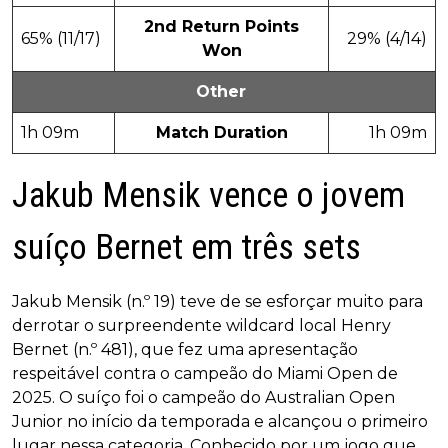
2nd Return Points
65% (11/17)
29% (4/14)
Won
Other
1h 09m
Match Duration
1h 09m
Jakub Mensik vence o jovem
suíço Bernet em três sets
Jakub Mensik (n.º 19) teve de se esforçar muito para
derrotar o surpreendente wildcard local Henry
Bernet (n.º 481), que fez uma apresentação
respeitável contra o campeão do Miami Open de
2025. O suíço foi o campeão do Australian Open
Junior no início da temporada e alcançou o primeiro
lugar nessa categoria. Conhecido por um jogo que