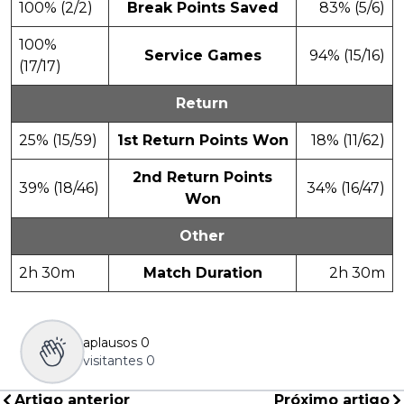
100% (2/2)
Break Points Saved
83% (5/6)
100%
Service Games
94% (15/16)
(17/17)
Return
25% (15/59)
1st Return Points Won
18% (11/62)
2nd Return Points
39% (18/46)
34% (16/47)
Won
Other
2h 30m
Match Duration
2h 30m
aplausos
0
visitantes
0
Artigo anterior
Próximo artigo