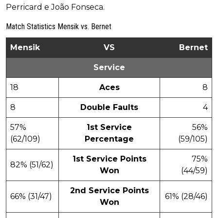
Perricard e João Fonseca.
Match Statistics Mensik vs. Bernet
Mensik
VS
Bernet
Service
18
Aces
8
8
Double Faults
4
57%
1st Service
56%
(62/109)
Percentage
(59/105)
1st Service Points
75%
82% (51/62)
Won
(44/59)
2nd Service Points
66% (31/47)
61% (28/46)
Won