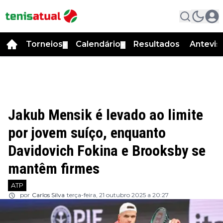
Torneios
Calendário
Resultados
Antevis
▼
▼
Jakub Mensik é levado ao limite
por jovem suíço, enquanto
Davidovich Fokina e Brooksby se
mantêm firmes
ATP
por
Carlos Silva
terça-feira, 21 outubro 2025 a 20:27