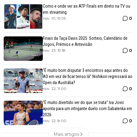
Como e onde ver as ATP Finals em direto na TV ou
em streaming
0
nov. 10, 15:05
Finais da Taça Davis 2025: Sorteio, Calendário de
Jogos, Prémios e Antevisão
0
nov. 23, 19:18
“É muito bom disputar 3 encontros aqui antes do
AO em vez de ficar tenso lá” Nishikori regressará ao
Open da Austrália?
0
nov. 22, 11:00
“É muito divertido ver do que se trata” Iva Jovic
aponta para um intrigante duelo com Sabalenka em
2026
0
nov. 22, 8:00
Mais artigos