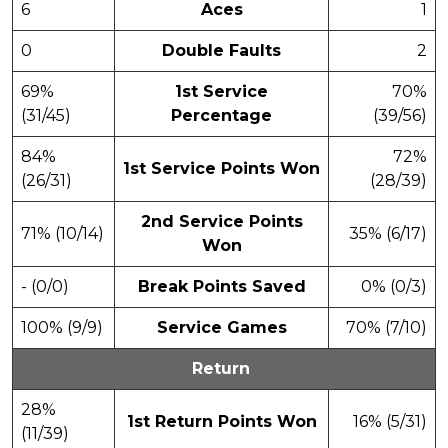
6
Aces
1
0
Double Faults
2
69%
1st Service
70%
(31/45)
Percentage
(39/56)
84%
72%
1st Service Points Won
(26/31)
(28/39)
2nd Service Points
71% (10/14)
35% (6/17)
Won
- (0/0)
Break Points Saved
0% (0/3)
100% (9/9)
Service Games
70% (7/10)
Return
28%
1st Return Points Won
16% (5/31)
(11/39)