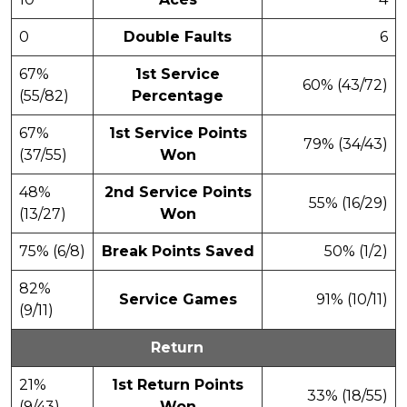
0
Double Faults
6
67%
1st Service
60% (43/72)
(55/82)
Percentage
67%
1st Service Points
79% (34/43)
(37/55)
Won
48%
2nd Service Points
55% (16/29)
(13/27)
Won
75% (6/8)
Break Points Saved
50% (1/2)
82%
Service Games
91% (10/11)
(9/11)
Return
21%
1st Return Points
33% (18/55)
(9/43)
Won