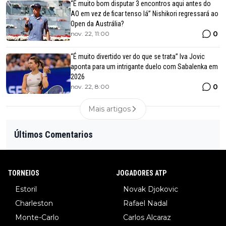
“É muito bom disputar 3 encontros aqui antes do
AO em vez de ficar tenso lá” Nishikori regressará ao
Open da Austrália?
0
nov. 22, 11:00
“É muito divertido ver do que se trata” Iva Jovic
aponta para um intrigante duelo com Sabalenka em
2026
0
nov. 22, 8:00
Mais artigos
Últimos Comentarios
TORNEIOS
JOGADORES ATP
Estoril
Novak Djokovic
Charleston
Rafael Nadal
Monte-Carlo
Carlos Alcaraz