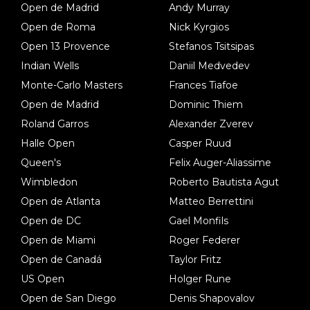
Open de Madrid
Andy Murray
Open de Roma
Nick Kyrgios
Open 13 Provence
Stefanos Tsitsipas
Indian Wells
Daniil Medvedev
Monte-Carlo Masters
Frances Tiafoe
Open de Madrid
Dominic Thiem
Roland Garros
Alexander Zverev
Halle Open
Casper Ruud
Queen's
Felix Auger-Aliassime
Wimbledon
Roberto Bautista Agut
Open de Atlanta
Matteo Berrettini
Open de DC
Gael Monfils
Open de Miami
Roger Federer
Open de Canadá
Taylor Fritz
US Open
Holger Rune
Open de San Diego
Denis Shapovalov