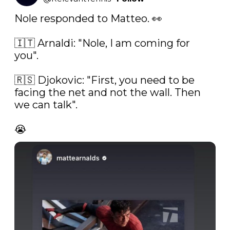
Nole responded to Matteo. 👀

🇮🇹 Arnaldi: "Nole, I am coming for 
you".

🇷🇸 Djokovic: "First, you need to be 
facing the net and not the wall. Then 
we can talk".

😭 