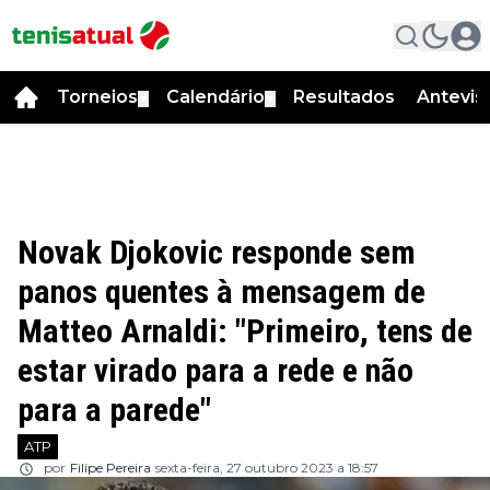
Torneios
Calendário
Resultados
Antevis
▼
▼
Novak Djokovic responde sem
panos quentes à mensagem de
Matteo Arnaldi: "Primeiro, tens de
estar virado para a rede e não
para a parede"
ATP
por
Filipe Pereira
sexta-feira, 27 outubro 2023 a 18:57