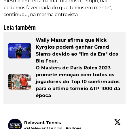
mesmo em terra batida. Tira-nos o tempo, não
podemos fazer nada do que temos em mente",
continuou, na mesma entrevista.
Leia também
Wally Masur afirma que Nick
Kyrgios poderá ganhar Grand
Slams devido ao "fim da Era" dos
Big Four.
O Masters de Paris Rolex 2023
promete emoção com todos os
jogadores do Top 10 confirmados
para o último torneio ATP 1000 da
época
Relevant Tennis
@
RelevantTennis
·
Follow