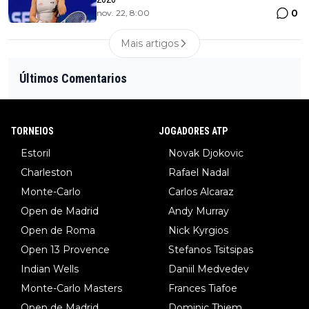
0
nov. 22, 8:00
Mais artigos
Últimos Comentarios
TORNEIOS
JOGADORES ATP
Estoril
Novak Djokovic
Charleston
Rafael Nadal
Monte-Carlo
Carlos Alcaraz
Open de Madrid
Andy Murray
Open de Roma
Nick Kyrgios
Open 13 Provence
Stefanos Tsitsipas
Indian Wells
Daniil Medvedev
Monte-Carlo Masters
Frances Tiafoe
Open de Madrid
Dominic Thiem