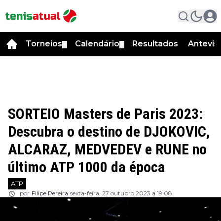
Torneios
Calendário
Resultados
Antevis
▼
▼
SORTEIO Masters de Paris 2023:
Descubra o destino de DJOKOVIC,
ALCARAZ, MEDVEDEV e RUNE no
último ATP 1000 da época
ATP
por
Filipe Pereira
sexta-feira, 27 outubro 2023 a 19:08