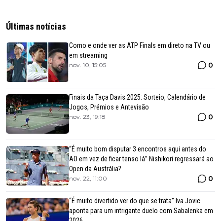
Últimas notícias
Como e onde ver as ATP Finals em direto na TV ou
em streaming
0
nov. 10, 15:05
Finais da Taça Davis 2025: Sorteio, Calendário de
Jogos, Prémios e Antevisão
0
nov. 23, 19:18
“É muito bom disputar 3 encontros aqui antes do
AO em vez de ficar tenso lá” Nishikori regressará ao
Open da Austrália?
0
nov. 22, 11:00
“É muito divertido ver do que se trata” Iva Jovic
aponta para um intrigante duelo com Sabalenka em
2026