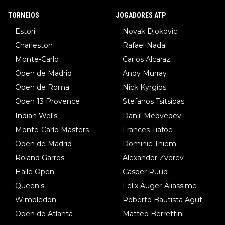
TORNEIOS
JOGADORES ATP
Estoril
Novak Djokovic
Charleston
Rafael Nadal
Monte-Carlo
Carlos Alcaraz
Open de Madrid
Andy Murray
Open de Roma
Nick Kyrgios
Open 13 Provence
Stefanos Tsitsipas
Indian Wells
Daniil Medvedev
Monte-Carlo Masters
Frances Tiafoe
Open de Madrid
Dominic Thiem
Roland Garros
Alexander Zverev
Halle Open
Casper Ruud
Queen's
Felix Auger-Aliassime
Wimbledon
Roberto Bautista Agut
Open de Atlanta
Matteo Berrettini