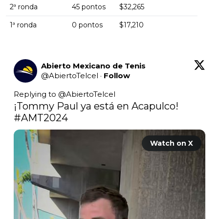
2ª ronda
45 pontos
$32,265
1ª ronda
0 pontos
$17,210
Abierto Mexicano de Tenis
@
AbiertoTelcel
·
Follow
Replying to @
AbiertoTelcel
¡Tommy Paul ya está en Acapulco! 
#AMT2024
Watch on X