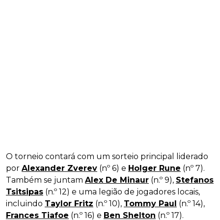
O torneio contará com um sorteio principal liderado
por
Alexander Zverev
(nº 6) e
Holger Rune
(nº 7).
Também se juntam
Alex De Minaur
(n.º 9),
Stefanos
Tsitsipas
(n.º 12) e uma legião de jogadores locais,
incluindo
Taylor Fritz
(n.º 10),
Tommy Paul
(n.º 14),
Frances Tiafoe
(n.º 16) e
Ben Shelton
(n.º 17).