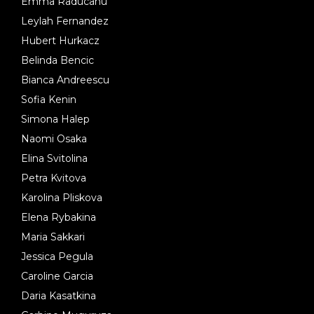
Emma Raducanu
Leylah Fernandez
Hubert Hurkacz
Belinda Bencic
Bianca Andreescu
Sofia Kenin
Simona Halep
Naomi Osaka
Elina Svitolina
Petra Kvitova
Karolina Pliskova
Elena Rybakina
Maria Sakkari
Jessica Pegula
Caroline Garcia
Daria Kasatkina