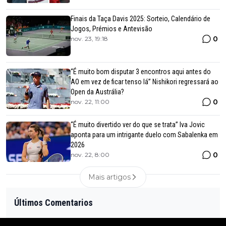
Finais da Taça Davis 2025: Sorteio, Calendário de
Jogos, Prémios e Antevisão
0
nov. 23, 19:18
“É muito bom disputar 3 encontros aqui antes do
AO em vez de ficar tenso lá” Nishikori regressará ao
Open da Austrália?
0
nov. 22, 11:00
“É muito divertido ver do que se trata” Iva Jovic
aponta para um intrigante duelo com Sabalenka em
2026
0
nov. 22, 8:00
Mais artigos
Últimos Comentarios