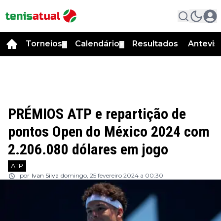
Torneios
Calendário
Resultados
Antevis
▼
▼
PRÉMIOS ATP e repartição de
pontos Open do México 2024 com
2.206.080 dólares em jogo
ATP
por
Ivan Silva
domingo, 25 fevereiro 2024 a 00:30