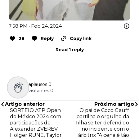
7:58 PM · Feb 24, 2024
28
Reply
Copy link
Read 1 reply
aplausos
0
visitantes
0
Artigo anterior
Próximo artigo
SORTEIO ATP Open
O pai de Coco Gauff
do México 2024 com
partilha o orgulho da
participações de
filha se ter defendido
Alexander ZVEREV,
no incidente com o
Holger RUNE, Taylor
árbitro: "A cena é tão