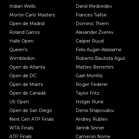
Indian Wells
Daniil Medvedev
Monte-Carlo Masters
Frances Tiafoe
Open de Madrid
Dominic Thiem
Roland Garros
Alexander Zverev
Halle Open
Casper Ruud
Queen's
Felix Auger-Aliassime
Wimbledon
Roberto Bautista Agut
Open de Atlanta
Matteo Berrettini
Open de DC
Gael Monfils
Open de Miami
Roger Federer
Open de Canadá
Taylor Fritz
US Open
Holger Rune
Open de San Diego
Denis Shapovalov
Next Gen ATP Finals
Andrey Rublev
WTA Finals
Jannik Sinner
ATP Finals
Cameron Norrie