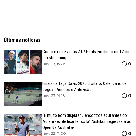
Últimas notícias
Como e onde ver as ATP Finals em direto na TV ou
em streaming
0
nov. 10, 15:05
Finais da Taça Davis 2025: Sorteio, Calendário de
Jogos, Prémios e Antevisão
0
nov. 23, 19:18
“É muito bom disputar 3 encontros aqui antes do
AO em vez de ficar tenso lá” Nishikori regressará ao
Open da Austrália?
0
nov. 22, 11:00