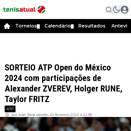
Torneios
Calendário
Resultados
Antevis
▼
▼
SORTEIO ATP Open do México
2024 com participações de
Alexander ZVEREV, Holger RUNE,
Taylor FRITZ
ATP
por
Ivan Silva
sábado, 24 fevereiro 2024 a 22:58