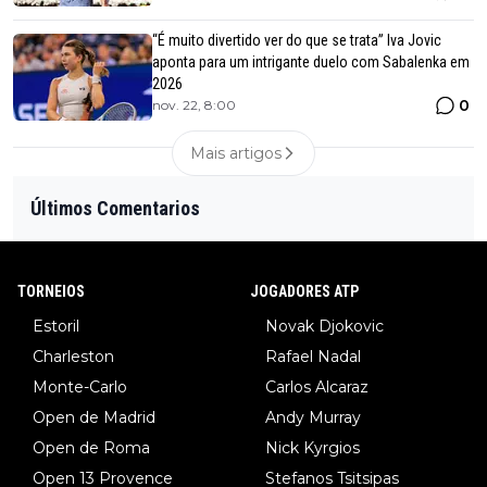
“É muito divertido ver do que se trata” Iva Jovic
aponta para um intrigante duelo com Sabalenka em
2026
0
nov. 22, 8:00
Mais artigos
Últimos Comentarios
TORNEIOS
JOGADORES ATP
Estoril
Novak Djokovic
Charleston
Rafael Nadal
Monte-Carlo
Carlos Alcaraz
Open de Madrid
Andy Murray
Open de Roma
Nick Kyrgios
Open 13 Provence
Stefanos Tsitsipas