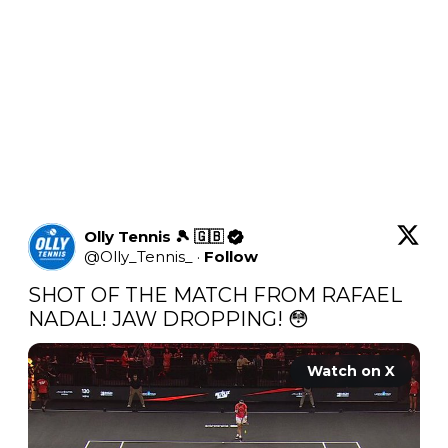
Olly Tennis 🎾 🇬🇧
@
Olly_Tennis_
·
Follow
SHOT OF THE MATCH FROM RAFAEL 
NADAL! JAW DROPPING! 😳 
Watch on X