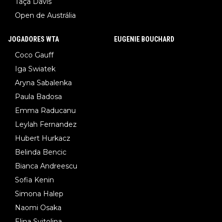
Taça Davis
Open de Austrália
JOGADORES WTA
EUGENIE BOUCHARD
Coco Gauff
Iga Swiatek
Aryna Sabalenka
Paula Badosa
Emma Raducanu
Leylah Fernandez
Hubert Hurkacz
Belinda Bencic
Bianca Andreescu
Sofia Kenin
Simona Halep
Naomi Osaka
Elina Svitolina