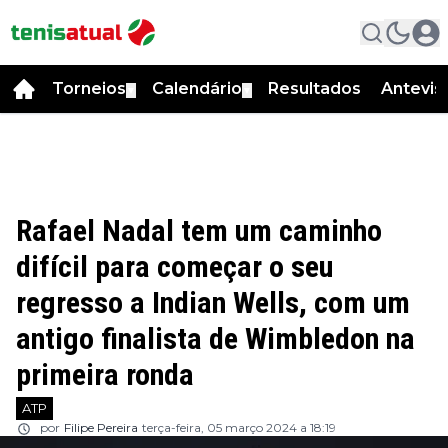
Torneios
Calendário
Resultados
Antevis
▼
▼
Rafael Nadal tem um caminho
difícil para começar o seu
regresso a Indian Wells, com um
antigo finalista de Wimbledon na
primeira ronda
ATP
por
Filipe Pereira
terça-feira, 05 março 2024 a 18:19