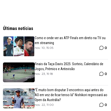
Últimas notícias
Como e onde ver as ATP Finals em direto na TV ou
em streaming
0
nov. 10, 15:05
Finais da Taça Davis 2025: Sorteio, Calendário de
Jogos, Prémios e Antevisão
0
nov. 23, 19:18
“É muito bom disputar 3 encontros aqui antes do
AO em vez de ficar tenso lá” Nishikori regressará ao
Open da Austrália?
0
nov. 22, 11:00