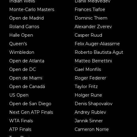
Indian Wells
Daniil Medvedev
Monte-Carlo Masters
Frances Tiafoe
Open de Madrid
Dominic Thiem
Roland Garros
Alexander Zverev
Halle Open
Casper Ruud
Queen's
Felix Auger-Aliassime
Wimbledon
Roberto Bautista Agut
Open de Atlanta
Matteo Berrettini
Open de DC
Gael Monfils
Open de Miami
Roger Federer
Open de Canadá
Taylor Fritz
US Open
Holger Rune
Open de San Diego
Denis Shapovalov
Next Gen ATP Finals
Andrey Rublev
WTA Finals
Jannik Sinner
ATP Finals
Cameron Norrie