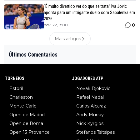
“É muito divertido ver do que se trata” Iva Jovic
aponta para um intrigante duelo com Sabalenka em
2026
0
nov. 22, 8:00
Mais artigos
Últimos Comentarios
TORNEIOS
JOGADORES ATP
Estoril
Novak Djokovic
Charleston
Rafael Nadal
Monte-Carlo
Carlos Alcaraz
Open de Madrid
Andy Murray
Open de Roma
Nick Kyrgios
Open 13 Provence
Stefanos Tsitsipas