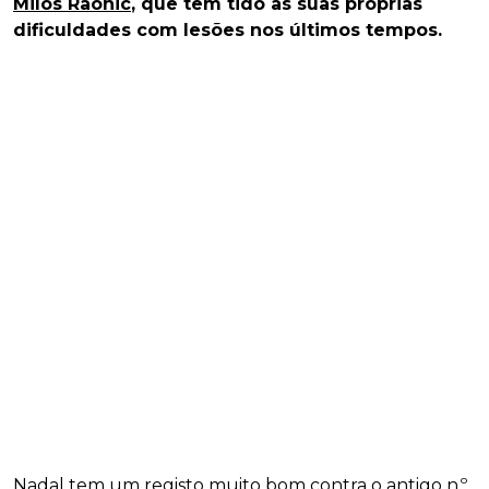
Milos Raonic
, que tem tido as suas próprias
dificuldades com lesões nos últimos tempos.
Nadal tem um registo muito bom contra o antigo n.º