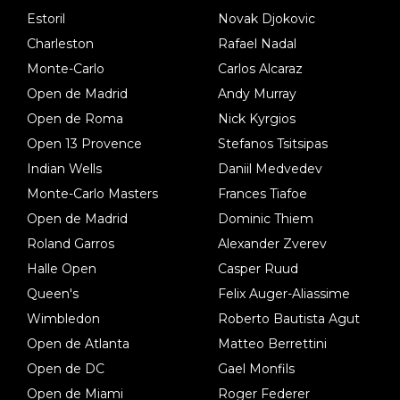
Estoril
Novak Djokovic
Charleston
Rafael Nadal
Monte-Carlo
Carlos Alcaraz
Open de Madrid
Andy Murray
Open de Roma
Nick Kyrgios
Open 13 Provence
Stefanos Tsitsipas
Indian Wells
Daniil Medvedev
Monte-Carlo Masters
Frances Tiafoe
Open de Madrid
Dominic Thiem
Roland Garros
Alexander Zverev
Halle Open
Casper Ruud
Queen's
Felix Auger-Aliassime
Wimbledon
Roberto Bautista Agut
Open de Atlanta
Matteo Berrettini
Open de DC
Gael Monfils
Open de Miami
Roger Federer