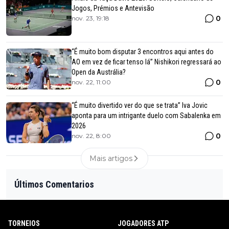
Jogos, Prémios e Antevisão
0
nov. 23, 19:18
“É muito bom disputar 3 encontros aqui antes do
AO em vez de ficar tenso lá” Nishikori regressará ao
Open da Austrália?
0
nov. 22, 11:00
“É muito divertido ver do que se trata” Iva Jovic
aponta para um intrigante duelo com Sabalenka em
2026
0
nov. 22, 8:00
Mais artigos
Últimos Comentarios
TORNEIOS
JOGADORES ATP