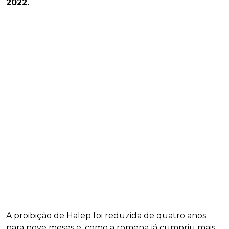
2022.
A proibição de Halep foi reduzida de quatro anos
para nove meses e, como a romena já cumpriu mais