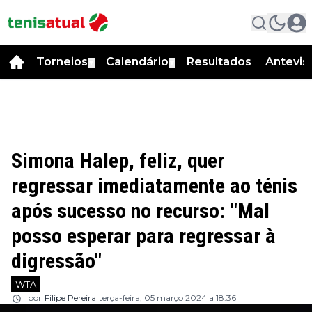
Torneios
Calendário
Resultados
Antevis
▼
▼
Simona Halep, feliz, quer
regressar imediatamente ao ténis
após sucesso no recurso: "Mal
posso esperar para regressar à
digressão"
WTA
por
Filipe Pereira
terça-feira, 05 março 2024 a 18:36