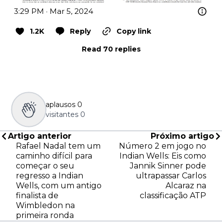
3:29 PM · Mar 5, 2024
1.2K
Reply
Copy link
Read 70 replies
aplausos
0
visitantes
0
Artigo anterior
Próximo artigo
Rafael Nadal tem um
Número 2 em jogo no
caminho difícil para
Indian Wells: Eis como
começar o seu
Jannik Sinner pode
regresso a Indian
ultrapassar Carlos
Wells, com um antigo
Alcaraz na
finalista de
classificação ATP
Wimbledon na
primeira ronda