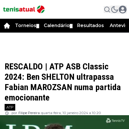
Torneios
Calendário
Resultados
Antevis
▼
▼
RESCALDO | ATP ASB Classic
2024: Ben SHELTON ultrapassa
Fabian MAROZSAN numa partida
emocionante
ATP
por
Filipe Pereira
quarta-feira, 10 janeiro 2024 a 10:20