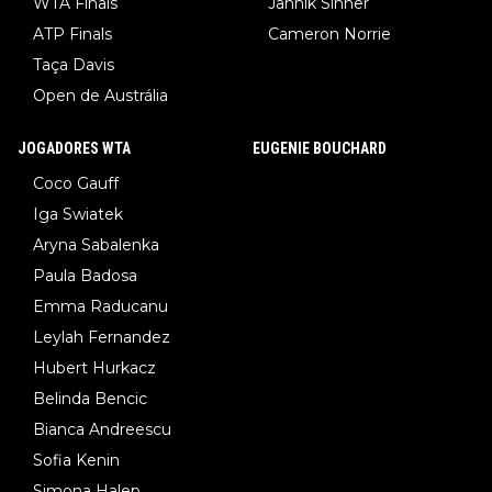
WTA Finals
Jannik Sinner
ATP Finals
Cameron Norrie
Taça Davis
Open de Austrália
JOGADORES WTA
EUGENIE BOUCHARD
Coco Gauff
Iga Swiatek
Aryna Sabalenka
Paula Badosa
Emma Raducanu
Leylah Fernandez
Hubert Hurkacz
Belinda Bencic
Bianca Andreescu
Sofia Kenin
Simona Halep