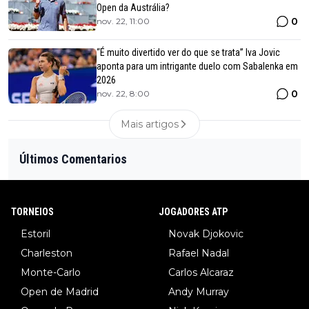
Open da Austrália?
0
nov. 22, 11:00
“É muito divertido ver do que se trata” Iva Jovic
aponta para um intrigante duelo com Sabalenka em
2026
0
nov. 22, 8:00
Mais artigos
Últimos Comentarios
TORNEIOS
JOGADORES ATP
Estoril
Novak Djokovic
Charleston
Rafael Nadal
Monte-Carlo
Carlos Alcaraz
Open de Madrid
Andy Murray