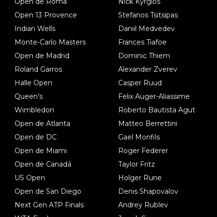
Open de Roma
Nick Kyrgios
Open 13 Provence
Stefanos Tsitsipas
Indian Wells
Daniil Medvedev
Monte-Carlo Masters
Frances Tiafoe
Open de Madrid
Dominic Thiem
Roland Garros
Alexander Zverev
Halle Open
Casper Ruud
Queen's
Felix Auger-Aliassime
Wimbledon
Roberto Bautista Agut
Open de Atlanta
Matteo Berrettini
Open de DC
Gael Monfils
Open de Miami
Roger Federer
Open de Canadá
Taylor Fritz
US Open
Holger Rune
Open de San Diego
Denis Shapovalov
Next Gen ATP Finals
Andrey Rublev