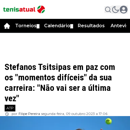
Torneios
Calendário
Resultados
Antevis
▼
▼
Stefanos Tsitsipas em paz com
os "momentos difíceis" da sua
carreira: "Não vai ser a última
vez"
ATP
por
Filipe Pereira
segunda-feira, 09 outubro 2023 a 17:06