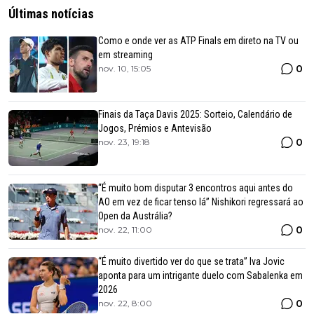
Últimas notícias
Como e onde ver as ATP Finals em direto na TV ou
em streaming
0
nov. 10, 15:05
Finais da Taça Davis 2025: Sorteio, Calendário de
Jogos, Prémios e Antevisão
0
nov. 23, 19:18
“É muito bom disputar 3 encontros aqui antes do
AO em vez de ficar tenso lá” Nishikori regressará ao
Open da Austrália?
0
nov. 22, 11:00
“É muito divertido ver do que se trata” Iva Jovic
aponta para um intrigante duelo com Sabalenka em
2026
0
nov. 22, 8:00