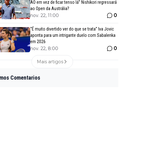
AO em vez de ficar tenso lá” Nishikori regressará
ao Open da Austrália?
0
nov. 22, 11:00
“É muito divertido ver do que se trata” Iva Jovic
aponta para um intrigante duelo com Sabalenka
em 2026
0
nov. 22, 8:00
Mais artigos
imos Comentarios