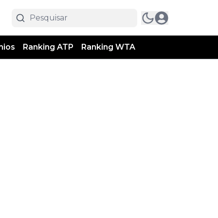
mios
Ranking ATP
Ranking WTA