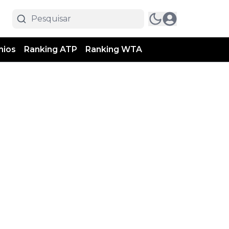
mios
Ranking ATP
Ranking WTA