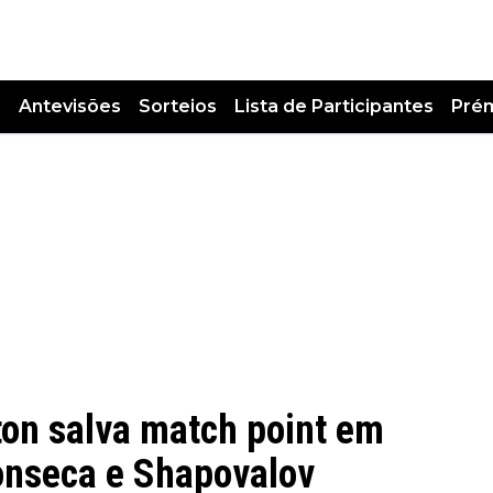
s
Antevisões
Sorteios
Lista de Participantes
Pré
ton salva match point em
onseca e Shapovalov