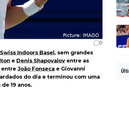
0
Swiss Indoors Basel
, sem grandes
lton
e
Denis Shapovalov
entre as
o entre
João Fonseca
e Giovanni
Últ
uardados do dia e terminou com uma
a de 19 anos.