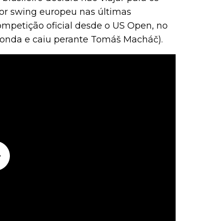
door swing europeu nas últimas
ompetição oficial desde o US Open, no
ronda e caiu perante Tomáš Macháč).