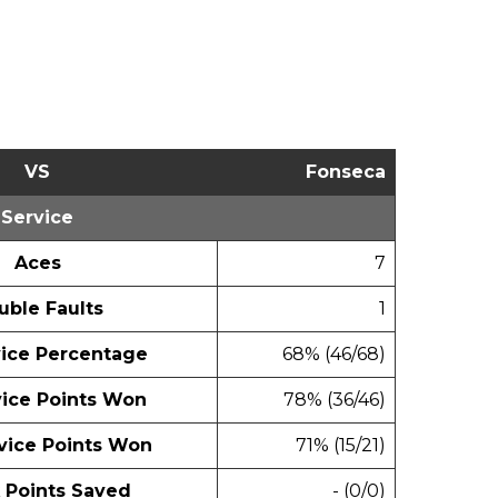
VS
Fonseca
Service
Aces
7
uble Faults
1
vice Percentage
68% (46/68)
vice Points Won
78% (36/46)
vice Points Won
71% (15/21)
 Points Saved
- (0/0)