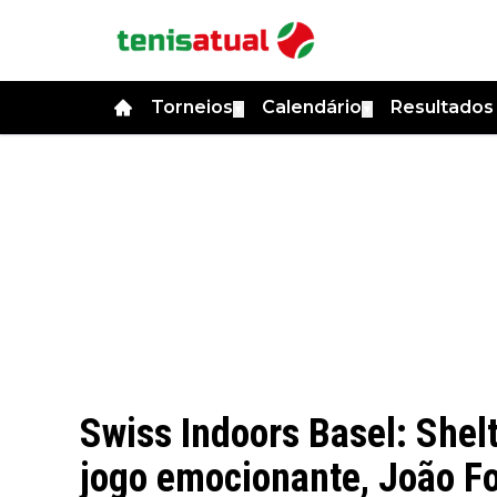
Torneios
Calendário
Resultado
▼
▼
Swiss Indoors Basel: Shel
jogo emocionante, João F