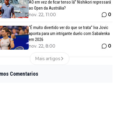
AO em vez de ficar tenso lá” Nishikori regressará
ao Open da Austrália?
0
nov. 22, 11:00
“É muito divertido ver do que se trata” Iva Jovic
aponta para um intrigante duelo com Sabalenka
em 2026
0
nov. 22, 8:00
Mais artigos
imos Comentarios