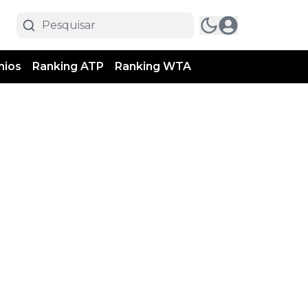
mios
Ranking ATP
Ranking WTA