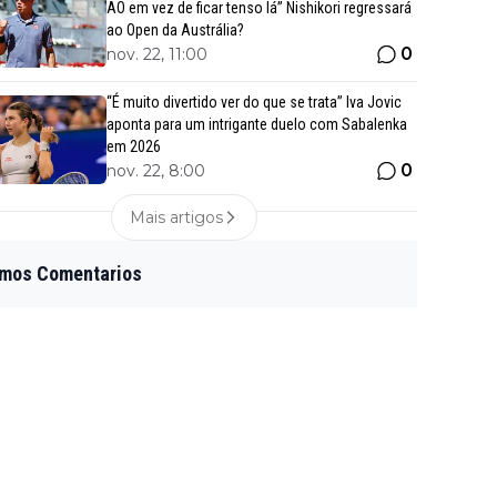
AO em vez de ficar tenso lá” Nishikori regressará
ao Open da Austrália?
0
nov. 22, 11:00
“É muito divertido ver do que se trata” Iva Jovic
aponta para um intrigante duelo com Sabalenka
em 2026
0
nov. 22, 8:00
Mais artigos
imos Comentarios