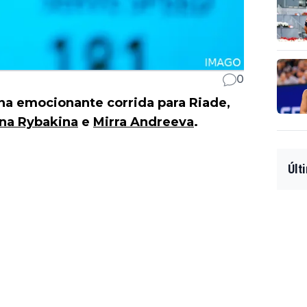
0
na emocionante corrida para Riade,
ena Rybakina
e
Mirra Andreeva
.
Últ