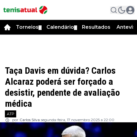
Torneios
Calendário
Resultados
Antevis
▼
▼
Taça Davis em dúvida? Carlos
Alcaraz poderá ser forçado a
desistir, pendente de avaliação
médica
ATP
por
Carlos Silva
segunda-feira, 17 novembro 2025 a 22:00