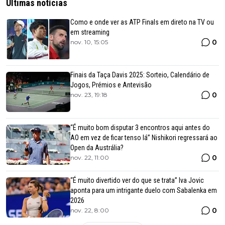
Últimas notícias
Como e onde ver as ATP Finals em direto na TV ou
em streaming
0
nov. 10, 15:05
Finais da Taça Davis 2025: Sorteio, Calendário de
Jogos, Prémios e Antevisão
0
nov. 23, 19:18
“É muito bom disputar 3 encontros aqui antes do
AO em vez de ficar tenso lá” Nishikori regressará ao
Open da Austrália?
0
nov. 22, 11:00
“É muito divertido ver do que se trata” Iva Jovic
aponta para um intrigante duelo com Sabalenka em
2026
0
nov. 22, 8:00