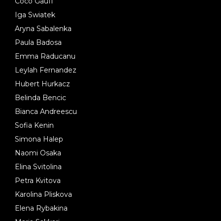
Coco Gauff
Iga Swiatek
Aryna Sabalenka
Paula Badosa
Emma Raducanu
Leylah Fernandez
Hubert Hurkacz
Belinda Bencic
Bianca Andreescu
Sofia Kenin
Simona Halep
Naomi Osaka
Elina Svitolina
Petra Kvitova
Karolina Pliskova
Elena Rybakina