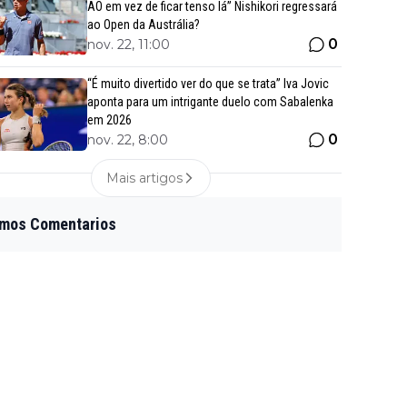
AO em vez de ficar tenso lá” Nishikori regressará
ao Open da Austrália?
0
nov. 22, 11:00
“É muito divertido ver do que se trata” Iva Jovic
aponta para um intrigante duelo com Sabalenka
em 2026
0
nov. 22, 8:00
Mais artigos
imos Comentarios