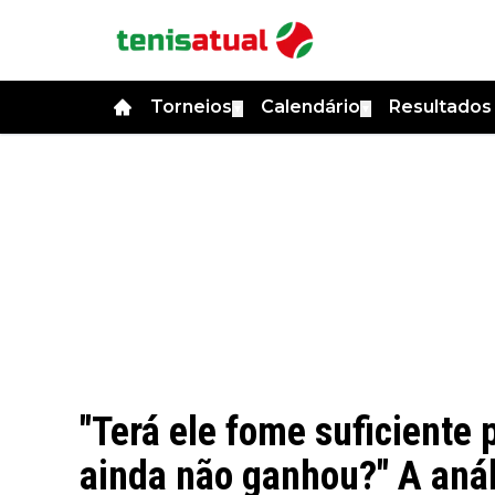
Torneios
Calendário
Resultado
▼
▼
"Terá ele fome suficiente p
ainda não ganhou?" A anál