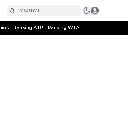
mios
Ranking ATP
Ranking WTA