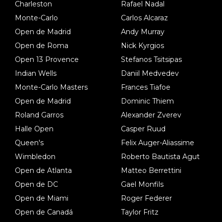
Charleston
Rafael Nadal
Monte-Carlo
Carlos Alcaraz
Open de Madrid
Andy Murray
Open de Roma
Nick Kyrgios
Open 13 Provence
Stefanos Tsitsipas
Indian Wells
Daniil Medvedev
Monte-Carlo Masters
Frances Tiafoe
Open de Madrid
Dominic Thiem
Roland Garros
Alexander Zverev
Halle Open
Casper Ruud
Queen's
Felix Auger-Aliassime
Wimbledon
Roberto Bautista Agut
Open de Atlanta
Matteo Berrettini
Open de DC
Gael Monfils
Open de Miami
Roger Federer
Open de Canadá
Taylor Fritz