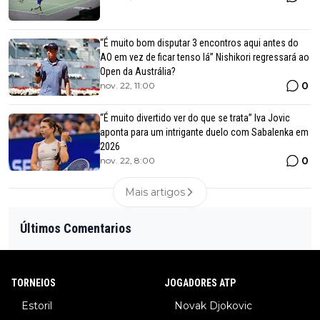
“É muito bom disputar 3 encontros aqui antes do
AO em vez de ficar tenso lá” Nishikori regressará ao
Open da Austrália?
0
nov. 22, 11:00
“É muito divertido ver do que se trata” Iva Jovic
aponta para um intrigante duelo com Sabalenka em
2026
0
nov. 22, 8:00
Mais artigos
Últimos Comentarios
TORNEIOS
JOGADORES ATP
Estoril
Novak Djokovic