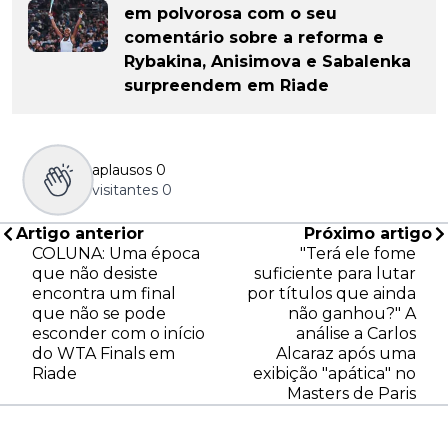
em polvorosa com o seu
comentário sobre a reforma e
Rybakina, Anisimova e Sabalenka
surpreendem em Riade
aplausos
0
visitantes
0
Artigo anterior
Próximo artigo
COLUNA: Uma época
"Terá ele fome
que não desiste
suficiente para lutar
encontra um final
por títulos que ainda
que não se pode
não ganhou?" A
esconder com o início
análise a Carlos
do WTA Finals em
Alcaraz após uma
Riade
exibição "apática" no
Masters de Paris