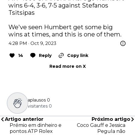
wins 6-4, 3-6, 7-5 against Stefanos 
Tsitsipas

We've seen Humbert get some big 
wins at times, and this is one of them.
4:28 PM · Oct 9, 2023
14
Reply
Copy link
Read more on X
aplausos
0
visitantes
0
Artigo anterior
Próximo artigo
Prémio em dinheiro e
Coco Gauff e Jessica
pontos ATP Rolex
Pegula não