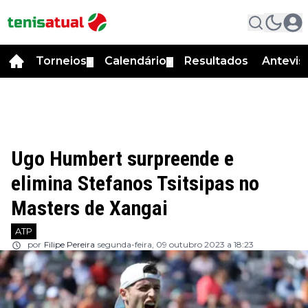
Torneios
Calendário
Resultados
Antevis
▼
▼
Ugo Humbert surpreende e
elimina Stefanos Tsitsipas no
Masters de Xangai
ATP
por
Filipe Pereira
segunda-feira, 09 outubro 2023 a 18:23