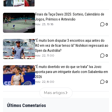
Finais da Taça Davis 2025: Sorteio, Calendário de
Jogos, Prémios e Antevisão
0
nov. 23, 19:18
“É muito bom disputar 3 encontros aqui antes do
AO em vez de ficar tenso lá” Nishikori regressará ao
Open da Austrália?
0
nov. 22, 11:00
“É muito divertido ver do que se trata” Iva Jovic
aponta para um intrigante duelo com Sabalenka em
2026
0
nov. 22, 8:00
Mais artigos
Últimos Comentarios