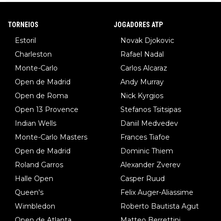
TORNEIOS
JOGADORES ATP
Estoril
Novak Djokovic
Charleston
Rafael Nadal
Monte-Carlo
Carlos Alcaraz
Open de Madrid
Andy Murray
Open de Roma
Nick Kyrgios
Open 13 Provence
Stefanos Tsitsipas
Indian Wells
Daniil Medvedev
Monte-Carlo Masters
Frances Tiafoe
Open de Madrid
Dominic Thiem
Roland Garros
Alexander Zverev
Halle Open
Casper Ruud
Queen's
Felix Auger-Aliassime
Wimbledon
Roberto Bautista Agut
Open de Atlanta
Matteo Berrettini