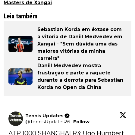
Masters de Xangai
.
Leia também
Sebastian Korda em êxtase com
a vitória de Daniil Medvedev em
Xangai - "Sem dúvida uma das
maiores vitórias da minha
carreira"
Daniil Medvedev mostra
frustração e parte a raquete
durante a derrota para Sebastian
Korda no Open da China
Tennis Updates
@
TennisUpdates26
·
Follow
ATP 1000 SHANGHAI R3: Ugo Humbert 