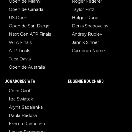
Open de Miami
Roger Federer
Open de Canadá
Taylor Fritz
US Open
Holger Rune
Open de San Diego
Denis Shapovalov
Next Gen ATP Finals
Andrey Rublev
WTA Finals
Jannik Sinner
ATP Finals
Cameron Norrie
Taça Davis
Open de Austrália
JOGADORES WTA
EUGENIE BOUCHARD
Coco Gauff
Iga Swiatek
Aryna Sabalenka
Paula Badosa
Emma Raducanu
Leylah Fernandez