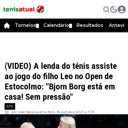
Torneios
Calendário
Resultados
Antevis
▼
▼
(VIDEO) A lenda do ténis assiste
ao jogo do filho Leo no Open de
Estocolmo: "Bjorn Borg está em
casa! Sem pressão"
ATP
por
Ivan Silva
quarta-feira, 18 outubro 2023 a 11:35