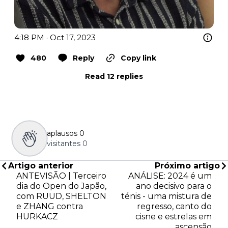
4:18 PM · Oct 17, 2023
480
Reply
Copy link
Read 12 replies
aplausos
0
visitantes
0
Artigo anterior
Próximo artigo
ANTEVISÃO | Terceiro
ANÁLISE: 2024 é um
dia do Open do Japão,
ano decisivo para o
com RUUD, SHELTON
ténis - uma mistura de
e ZHANG contra
regresso, canto do
HURKACZ
cisne e estrelas em
ascensão