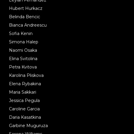
Hubert Hurkacz
Belinda Bencic
Bianca Andreescu
Sofia Kenin
Simona Halep
Naomi Osaka
Elina Svitolina
Petra Kvitova
Karolina Pliskova
Elena Rybakina
Maria Sakkari
Jessica Pegula
Caroline Garcia
Daria Kasatkina
Garbine Muguruza
Serena Williams