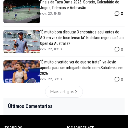
Finais da Taça Davis 2025: Sorteio, Calendário de
Jogos, Prémios e Antevisão
0
nov. 23, 19:18
“É muito bom disputar 3 encontros aqui antes do
AO em vez de ficar tenso lá” Nishikori regressará ao
Open da Austrália?
0
nov. 22, 11:00
“É muito divertido ver do que se trata” Iva Jovic
aponta para um intrigante duelo com Sabalenka em
2026
0
nov. 22, 8:00
Mais artigos
Últimos Comentarios
TORNEIOS
JOGADORES ATP