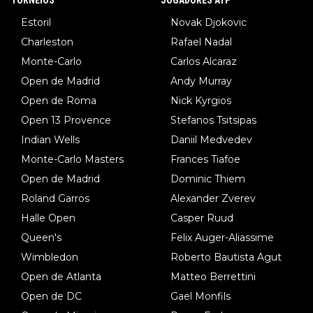
Estoril
Novak Djokovic
Charleston
Rafael Nadal
Monte-Carlo
Carlos Alcaraz
Open de Madrid
Andy Murray
Open de Roma
Nick Kyrgios
Open 13 Provence
Stefanos Tsitsipas
Indian Wells
Daniil Medvedev
Monte-Carlo Masters
Frances Tiafoe
Open de Madrid
Dominic Thiem
Roland Garros
Alexander Zverev
Halle Open
Casper Ruud
Queen's
Felix Auger-Aliassime
Wimbledon
Roberto Bautista Agut
Open de Atlanta
Matteo Berrettini
Open de DC
Gael Monfils