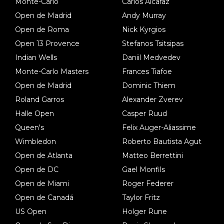
Monte-Carlo
Carlos Alcaraz
Open de Madrid
Andy Murray
Open de Roma
Nick Kyrgios
Open 13 Provence
Stefanos Tsitsipas
Indian Wells
Daniil Medvedev
Monte-Carlo Masters
Frances Tiafoe
Open de Madrid
Dominic Thiem
Roland Garros
Alexander Zverev
Halle Open
Casper Ruud
Queen's
Felix Auger-Aliassime
Wimbledon
Roberto Bautista Agut
Open de Atlanta
Matteo Berrettini
Open de DC
Gael Monfils
Open de Miami
Roger Federer
Open de Canadá
Taylor Fritz
US Open
Holger Rune