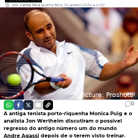
por
Carlos Silva
quarta-feira, 10 janeiro 2024 a 4:00
0
A antiga tenista porto-riquenha Monica Puig e o
analista Jon Wertheim discutiram o possível
regresso do antigo número um do mundo
Andre Agassi
depois de o terem visto treinar.