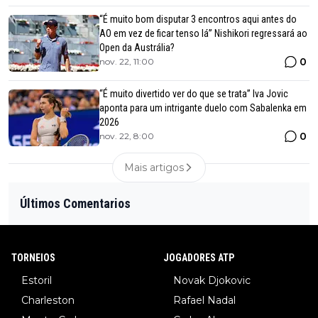
“É muito bom disputar 3 encontros aqui antes do
AO em vez de ficar tenso lá” Nishikori regressará ao
Open da Austrália?
0
nov. 22, 11:00
“É muito divertido ver do que se trata” Iva Jovic
aponta para um intrigante duelo com Sabalenka em
2026
0
nov. 22, 8:00
Mais artigos
Últimos Comentarios
TORNEIOS
JOGADORES ATP
Estoril
Novak Djokovic
Charleston
Rafael Nadal