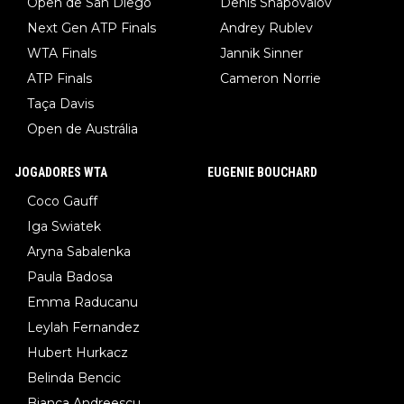
Open de San Diego
Denis Shapovalov
Next Gen ATP Finals
Andrey Rublev
WTA Finals
Jannik Sinner
ATP Finals
Cameron Norrie
Taça Davis
Open de Austrália
JOGADORES WTA
EUGENIE BOUCHARD
Coco Gauff
Iga Swiatek
Aryna Sabalenka
Paula Badosa
Emma Raducanu
Leylah Fernandez
Hubert Hurkacz
Belinda Bencic
Bianca Andreescu