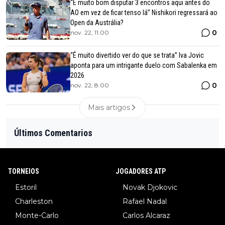
“É muito bom disputar 3 encontros aqui antes do
AO em vez de ficar tenso lá” Nishikori regressará ao
Open da Austrália?
0
nov. 22, 11:00
“É muito divertido ver do que se trata” Iva Jovic
aponta para um intrigante duelo com Sabalenka em
2026
0
nov. 22, 8:00
Mais artigos
Últimos Comentarios
TORNEIOS
JOGADORES ATP
Estoril
Novak Djokovic
Charleston
Rafael Nadal
Monte-Carlo
Carlos Alcaraz