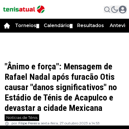
Torneios
Calendário
Resultados
Antevis
▼
▼
"Ânimo e força": Mensagem de
Rafael Nadal após furacão Otis
causar "danos significativos" no
Estádio de Ténis de Acapulco e
devastar a cidade Mexicana
Notícias de Ténis
por
Filipe Pereira
sexta-feira, 27 outubro 2023 a 14:53