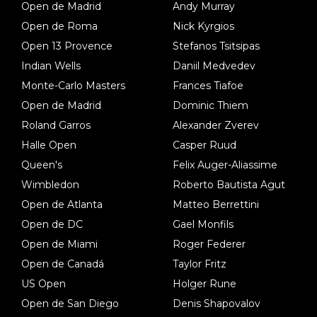
Open de Madrid
Andy Murray
Open de Roma
Nick Kyrgios
Open 13 Provence
Stefanos Tsitsipas
Indian Wells
Daniil Medvedev
Monte-Carlo Masters
Frances Tiafoe
Open de Madrid
Dominic Thiem
Roland Garros
Alexander Zverev
Halle Open
Casper Ruud
Queen's
Felix Auger-Aliassime
Wimbledon
Roberto Bautista Agut
Open de Atlanta
Matteo Berrettini
Open de DC
Gael Monfils
Open de Miami
Roger Federer
Open de Canadá
Taylor Fritz
US Open
Holger Rune
Open de San Diego
Denis Shapovalov