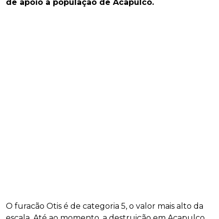
de apoio à população de Acapulco.
O furacão Otis é de categoria 5, o valor mais alto da
escala. Até ao momento, a destruição em Acapulco