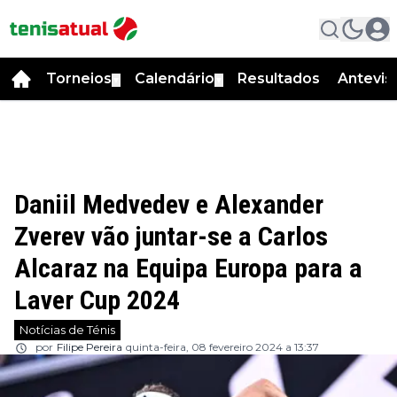
Torneios
Calendário
Resultados
Antevis
▼
▼
Daniil Medvedev e Alexander
Zverev vão juntar-se a Carlos
Alcaraz na Equipa Europa para a
Laver Cup 2024
Notícias de Ténis
por
Filipe Pereira
quinta-feira, 08 fevereiro 2024 a 13:37