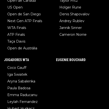
Open de Canadá
Taylor Fritz
US Open
Holger Rune
Open de San Diego
Denis Shapovalov
Next Gen ATP Finals
Andrey Rublev
WTA Finals
Jannik Sinner
ATP Finals
Cameron Norrie
Taça Davis
Open de Austrália
JOGADORES WTA
EUGENIE BOUCHARD
Coco Gauff
Iga Swiatek
Aryna Sabalenka
Paula Badosa
Emma Raducanu
Leylah Fernandez
Hubert Hurkacz