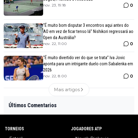
0
nov. 23, 19:18
“É muito bom disputar 3 encontros aqui antes do
AO em vez de ficar tenso lá” Nishikori regressará ao
Open da Austrália?
0
nov. 22, 11:00
“É muito divertido ver do que se trata” Iva Jovic
aponta para um intrigante duelo com Sabalenka em
2026
0
nov. 22, 8:00
Mais artigos
Últimos Comentarios
TORNEIOS
JOGADORES ATP