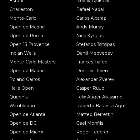
Estoril
Novak Djokovic
Charleston
Rafael Nadal
Monte-Carlo
Carlos Alcaraz
Open de Madrid
Andy Murray
Open de Roma
Nick Kyrgios
Open 13 Provence
Stefanos Tsitsipas
Indian Wells
Daniil Medvedev
Monte-Carlo Masters
Frances Tiafoe
Open de Madrid
Dominic Thiem
Roland Garros
Alexander Zverev
Halle Open
Casper Ruud
Queen's
Felix Auger-Aliassime
Wimbledon
Roberto Bautista Agut
Open de Atlanta
Matteo Berrettini
Open de DC
Gael Monfils
Open de Miami
Roger Federer