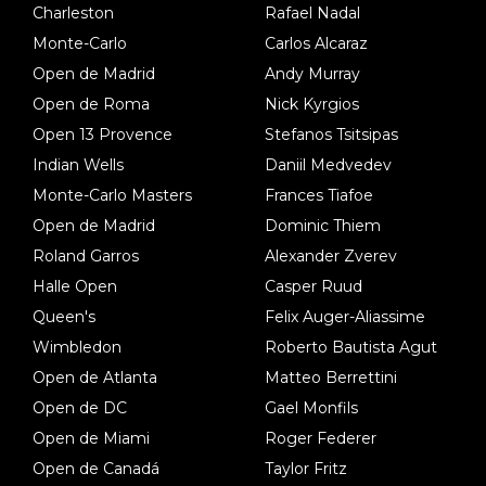
Charleston
Rafael Nadal
Monte-Carlo
Carlos Alcaraz
Open de Madrid
Andy Murray
Open de Roma
Nick Kyrgios
Open 13 Provence
Stefanos Tsitsipas
Indian Wells
Daniil Medvedev
Monte-Carlo Masters
Frances Tiafoe
Open de Madrid
Dominic Thiem
Roland Garros
Alexander Zverev
Halle Open
Casper Ruud
Queen's
Felix Auger-Aliassime
Wimbledon
Roberto Bautista Agut
Open de Atlanta
Matteo Berrettini
Open de DC
Gael Monfils
Open de Miami
Roger Federer
Open de Canadá
Taylor Fritz