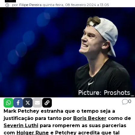
por
Filipe Pereira
quinta-feira, 08 fevereiro 2024 a 13:05
0
Mark Petchey estranha que o tempo seja a
justificação para tanto por
Boris Becker
como de
Severin Luthi
para romperem as suas parcerias
com
Holger Rune
e Petchey acredita que tal