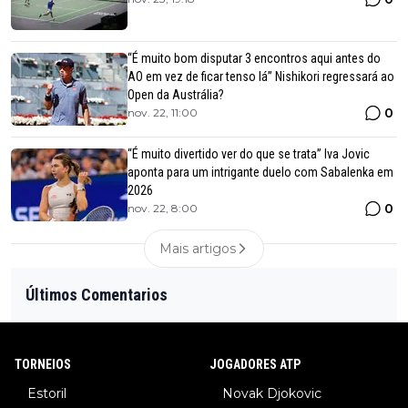
“É muito bom disputar 3 encontros aqui antes do
AO em vez de ficar tenso lá” Nishikori regressará ao
Open da Austrália?
0
nov. 22, 11:00
“É muito divertido ver do que se trata” Iva Jovic
aponta para um intrigante duelo com Sabalenka em
2026
0
nov. 22, 8:00
Mais artigos
Últimos Comentarios
TORNEIOS
JOGADORES ATP
Estoril
Novak Djokovic