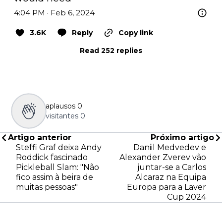
4:04 PM · Feb 6, 2024
3.6K
Reply
Copy link
Read 252 replies
aplausos
0
visitantes
0
Artigo anterior
Próximo artigo
Steffi Graf deixa Andy
Daniil Medvedev e
Roddick fascinado
Alexander Zverev vão
Pickleball Slam: "Não
juntar-se a Carlos
fico assim à beira de
Alcaraz na Equipa
muitas pessoas"
Europa para a Laver
Cup 2024