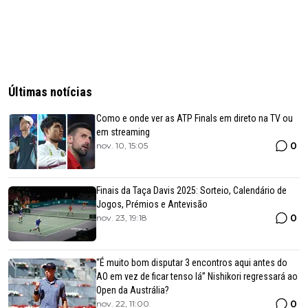
Últimas notícias
Como e onde ver as ATP Finals em direto na TV ou
em streaming
0
nov. 10, 15:05
Finais da Taça Davis 2025: Sorteio, Calendário de
Jogos, Prémios e Antevisão
0
nov. 23, 19:18
“É muito bom disputar 3 encontros aqui antes do
AO em vez de ficar tenso lá” Nishikori regressará ao
Open da Austrália?
0
nov. 22, 11:00