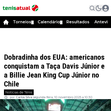
Torneios
Calendário
Resultados
Antevis
▼
▼
Dobradinha dos EUA: americanos
conquistam a Taça Davis Júnior e
a Billie Jean King Cup Júnior no
Chile
Notícias de Ténis
por
Carlos Silva
segunda-feira, 10 novembro 2025 a 10:30