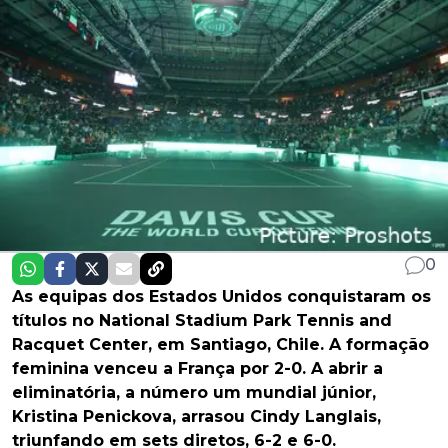
0
As equipas dos Estados Unidos conquistaram os
títulos no National Stadium Park Tennis and
Racquet Center, em Santiago, Chile. A formação
feminina venceu a França por 2-0. A abrir a
eliminatória, a número um mundial júnior,
Kristina Penickova, arrasou Cindy Langlais,
triunfando em sets diretos, 6-2 e 6-0.