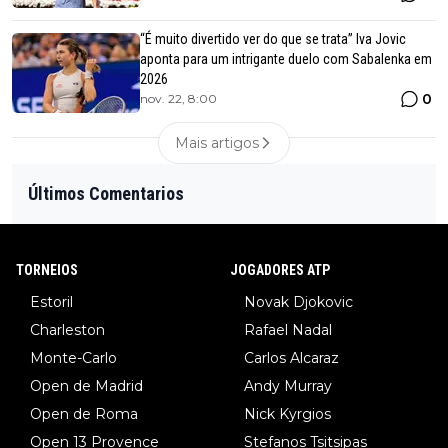
“É muito divertido ver do que se trata” Iva Jovic
aponta para um intrigante duelo com Sabalenka em
2026
0
nov. 22, 8:00
Mais artigos
Últimos Comentarios
TORNEIOS
JOGADORES ATP
Estoril
Novak Djokovic
Charleston
Rafael Nadal
Monte-Carlo
Carlos Alcaraz
Open de Madrid
Andy Murray
Open de Roma
Nick Kyrgios
Open 13 Provence
Stefanos Tsitsipas