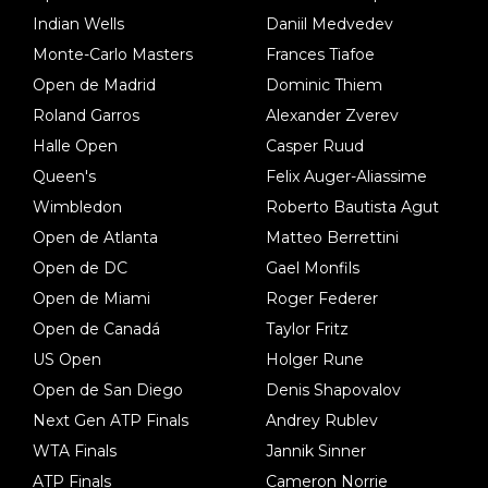
Indian Wells
Daniil Medvedev
Monte-Carlo Masters
Frances Tiafoe
Open de Madrid
Dominic Thiem
Roland Garros
Alexander Zverev
Halle Open
Casper Ruud
Queen's
Felix Auger-Aliassime
Wimbledon
Roberto Bautista Agut
Open de Atlanta
Matteo Berrettini
Open de DC
Gael Monfils
Open de Miami
Roger Federer
Open de Canadá
Taylor Fritz
US Open
Holger Rune
Open de San Diego
Denis Shapovalov
Next Gen ATP Finals
Andrey Rublev
WTA Finals
Jannik Sinner
ATP Finals
Cameron Norrie