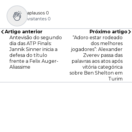
aplausos
0
visitantes
0
Artigo anterior
Próximo artigo
Antevisão do segundo
“Adoro estar rodeado
dia das ATP Finals:
dos melhores
Jannik Sinner inicia a
jogadores”: Alexander
defesa do título
Zverev passa das
frente a Felix Auger-
palavras aos atos após
Aliassime
vitória categórica
sobre Ben Shelton em
Turim