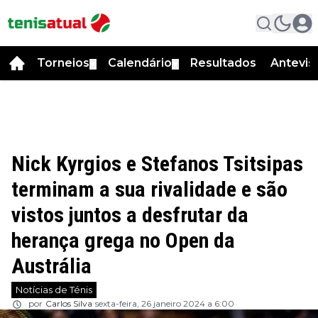
Torneios
Calendário
Resultados
Antevis
▼
▼
Nick Kyrgios e Stefanos Tsitsipas
terminam a sua rivalidade e são
vistos juntos a desfrutar da
herança grega no Open da
Austrália
Notícias de Ténis
por
Carlos Silva
sexta-feira, 26 janeiro 2024 a 6:00