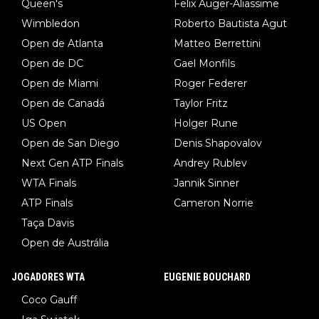
Queen's
Felix Auger-Aliassime
Wimbledon
Roberto Bautista Agut
Open de Atlanta
Matteo Berrettini
Open de DC
Gael Monfils
Open de Miami
Roger Federer
Open de Canadá
Taylor Fritz
US Open
Holger Rune
Open de San Diego
Denis Shapovalov
Next Gen ATP Finals
Andrey Rublev
WTA Finals
Jannik Sinner
ATP Finals
Cameron Norrie
Taça Davis
Open de Austrália
JOGADORES WTA
EUGENIE BOUCHARD
Coco Gauff