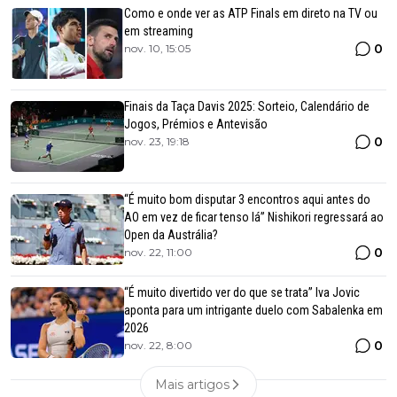
Como e onde ver as ATP Finals em direto na TV ou
em streaming
0
nov. 10, 15:05
Finais da Taça Davis 2025: Sorteio, Calendário de
Jogos, Prémios e Antevisão
0
nov. 23, 19:18
“É muito bom disputar 3 encontros aqui antes do
AO em vez de ficar tenso lá” Nishikori regressará ao
Open da Austrália?
0
nov. 22, 11:00
“É muito divertido ver do que se trata” Iva Jovic
aponta para um intrigante duelo com Sabalenka em
2026
0
nov. 22, 8:00
Mais artigos