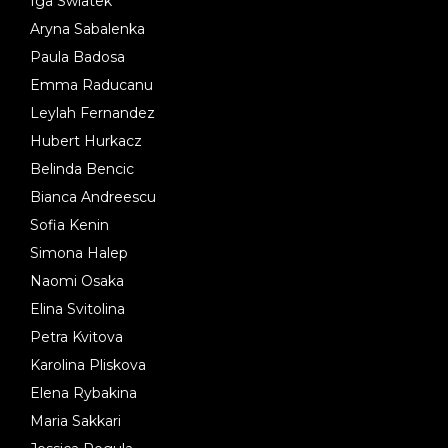
Iga Swiatek
Aryna Sabalenka
Paula Badosa
Emma Raducanu
Leylah Fernandez
Hubert Hurkacz
Belinda Bencic
Bianca Andreescu
Sofia Kenin
Simona Halep
Naomi Osaka
Elina Svitolina
Petra Kvitova
Karolina Pliskova
Elena Rybakina
Maria Sakkari