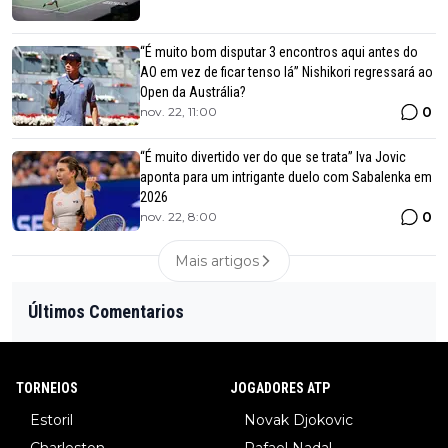
“É muito bom disputar 3 encontros aqui antes do
AO em vez de ficar tenso lá” Nishikori regressará ao
Open da Austrália?
0
nov. 22, 11:00
“É muito divertido ver do que se trata” Iva Jovic
aponta para um intrigante duelo com Sabalenka em
2026
0
nov. 22, 8:00
Mais artigos
Últimos Comentarios
TORNEIOS
JOGADORES ATP
Estoril
Novak Djokovic
Charleston
Rafael Nadal