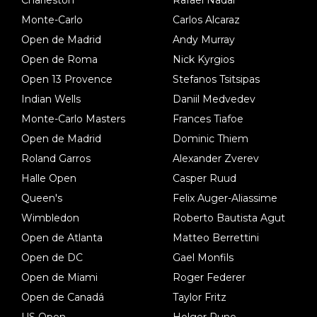
Monte-Carlo
Carlos Alcaraz
Open de Madrid
Andy Murray
Open de Roma
Nick Kyrgios
Open 13 Provence
Stefanos Tsitsipas
Indian Wells
Daniil Medvedev
Monte-Carlo Masters
Frances Tiafoe
Open de Madrid
Dominic Thiem
Roland Garros
Alexander Zverev
Halle Open
Casper Ruud
Queen's
Felix Auger-Aliassime
Wimbledon
Roberto Bautista Agut
Open de Atlanta
Matteo Berrettini
Open de DC
Gael Monfils
Open de Miami
Roger Federer
Open de Canadá
Taylor Fritz
US Open
Holger Rune