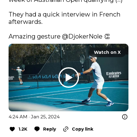
They had a quick interview in French 
afterwards.

Amazing gesture 
@DjokerNole
 👏 
Watch on X
4:24 AM · Jan 25, 2024
1.2K
Reply
Copy link