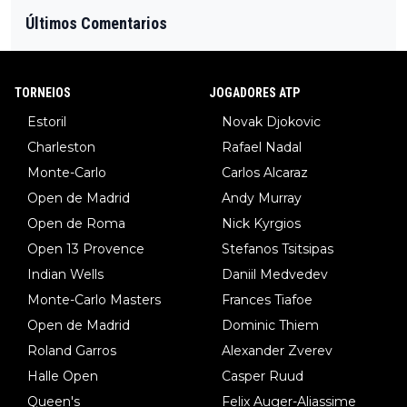
Últimos Comentarios
TORNEIOS
JOGADORES ATP
Estoril
Novak Djokovic
Charleston
Rafael Nadal
Monte-Carlo
Carlos Alcaraz
Open de Madrid
Andy Murray
Open de Roma
Nick Kyrgios
Open 13 Provence
Stefanos Tsitsipas
Indian Wells
Daniil Medvedev
Monte-Carlo Masters
Frances Tiafoe
Open de Madrid
Dominic Thiem
Roland Garros
Alexander Zverev
Halle Open
Casper Ruud
Queen's
Felix Auger-Aliassime