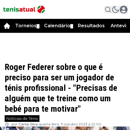
Torneios
Calendário
Resultados
Antevis
▼
▼
Roger Federer sobre o que é
preciso para ser um jogador de
ténis profissional - "Precisas de
alguém que te treine como um
bebé para te motivar"
Notícias de Ténis
por
Carlos Silva
quarta-feira, 11 outubro 2023 a 22:00