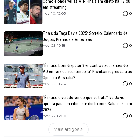
Como e onde ver as ATP Finals em direto na TV ou
em streaming
0
nov. 10, 15:05
Finais da Taça Davis 2025: Sorteio, Calendário de
Jogos, Prémios e Antevisão
0
nov. 23, 19:18
“É muito bom disputar 3 encontros aqui antes do
AO em vez de ficar tenso lá” Nishikori regressará ao
Open da Austrália?
0
nov. 22, 11:00
“É muito divertido ver do que se trata” Iva Jovic
aponta para um intrigante duelo com Sabalenka em
2026
0
nov. 22, 8:00
Mais artigos