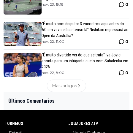
0
nov. 23, 19:18
“É muito bom disputar 3 encontros aqui antes do
AO em vez de ficar tenso lá” Nishikori regressará ao
Open da Austrália?
0
nov. 22, 11:00
“É muito divertido ver do que se trata” Iva Jovic
aponta para um intrigante duelo com Sabalenka em
2026
0
nov. 22, 8:00
Mais artigos
Últimos Comentarios
TORNEIOS
JOGADORES ATP