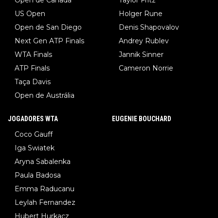
Open de Canadá
Taylor Fritz
US Open
Holger Rune
Open de San Diego
Denis Shapovalov
Next Gen ATP Finals
Andrey Rublev
WTA Finals
Jannik Sinner
ATP Finals
Cameron Norrie
Taça Davis
Open de Austrália
JOGADORES WTA
EUGENIE BOUCHARD
Coco Gauff
Iga Swiatek
Aryna Sabalenka
Paula Badosa
Emma Raducanu
Leylah Fernandez
Hubert Hurkacz