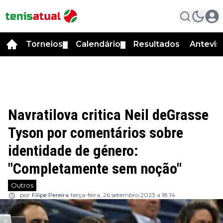
Torneios
Calendário
Resultados
Antevis
▼
▼
Navratilova critica Neil deGrasse
Tyson por comentários sobre
identidade de género:
"Completamente sem noção"
Outros
por
Filipe Pereira
terça-feira, 26 setembro 2023 a 18:14