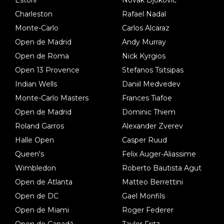
Estoril
Novak Djokovic
Charleston
Rafael Nadal
Monte-Carlo
Carlos Alcaraz
Open de Madrid
Andy Murray
Open de Roma
Nick Kyrgios
Open 13 Provence
Stefanos Tsitsipas
Indian Wells
Daniil Medvedev
Monte-Carlo Masters
Frances Tiafoe
Open de Madrid
Dominic Thiem
Roland Garros
Alexander Zverev
Halle Open
Casper Ruud
Queen's
Felix Auger-Aliassime
Wimbledon
Roberto Bautista Agut
Open de Atlanta
Matteo Berrettini
Open de DC
Gael Monfils
Open de Miami
Roger Federer