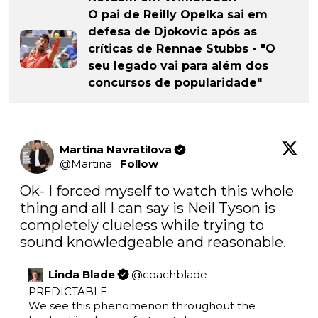
O pai de Reilly Opelka sai em
defesa de Djokovic após as
críticas de Rennae Stubbs - "O
seu legado vai para além dos
concursos de popularidade"
Martina Navratilova
@
Martina
·
Follow
Ok- I forced myself to watch this whole 
thing and all I can say is Neil Tyson is 
completely clueless while trying to 
sound knowledgeable and reasonable.
Linda Blade
@
coachblade
PREDICTABLE

We see this phenomenon throughout the 