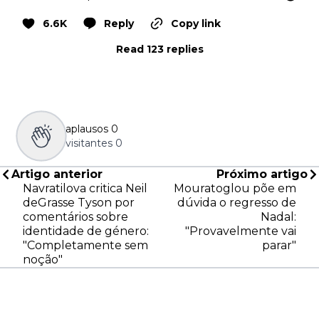
6.6K
Reply
Copy link
Read 123 replies
aplausos
0
visitantes
0
Artigo anterior
Próximo artigo
Navratilova critica Neil
Mouratoglou põe em
deGrasse Tyson por
dúvida o regresso de
comentários sobre
Nadal:
identidade de género:
"Provavelmente vai
"Completamente sem
parar"
noção"