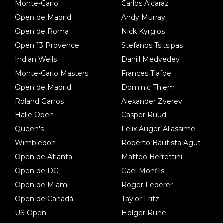
Monte-Carlo
Carlos Alcaraz
Open de Madrid
Andy Murray
Open de Roma
Nick Kyrgios
Open 13 Provence
Stefanos Tsitsipas
Indian Wells
Daniil Medvedev
Monte-Carlo Masters
Frances Tiafoe
Open de Madrid
Dominic Thiem
Roland Garros
Alexander Zverev
Halle Open
Casper Ruud
Queen's
Felix Auger-Aliassime
Wimbledon
Roberto Bautista Agut
Open de Atlanta
Matteo Berrettini
Open de DC
Gael Monfils
Open de Miami
Roger Federer
Open de Canadá
Taylor Fritz
US Open
Holger Rune