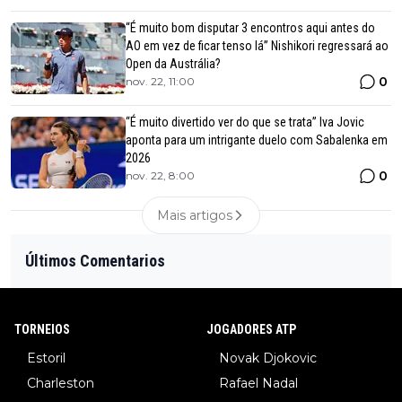
“É muito bom disputar 3 encontros aqui antes do
AO em vez de ficar tenso lá” Nishikori regressará ao
Open da Austrália?
0
nov. 22, 11:00
“É muito divertido ver do que se trata” Iva Jovic
aponta para um intrigante duelo com Sabalenka em
2026
0
nov. 22, 8:00
Mais artigos
Últimos Comentarios
TORNEIOS
JOGADORES ATP
Estoril
Novak Djokovic
Charleston
Rafael Nadal