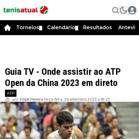
Torneios
Calendário
Resultados
Antevis
▼
▼
Guia TV - Onde assistir ao ATP
Open da China 2023 em direto
ATP
por
Filipe Pereira
terça-feira, 26 setembro 2023 a 18:23