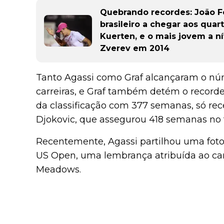
Quebrando recordes: João F
brasileiro a chegar aos qua
Kuerten, e o mais jovem a n
Zverev em 2014
Tanto Agassi como Graf alcançaram o nú
carreiras, e Graf também detém o recor
da classificação com 377 semanas, só re
Djokovic, que assegurou 418 semanas no 
Recentemente, Agassi partilhou uma fotog
US Open, uma lembrança atribuída ao c
Meadows.