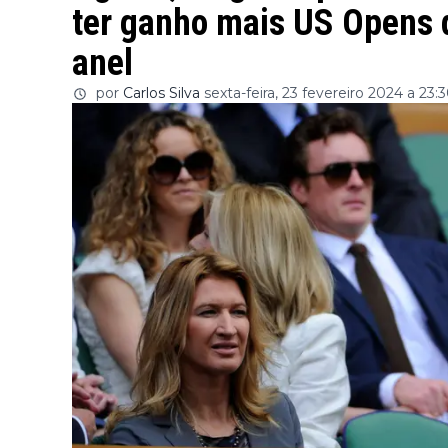
ter ganho mais US Opens d
anel
por
Carlos Silva
sexta-feira, 23 fevereiro 2024 a 23: