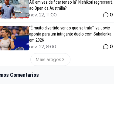
AO em vez de ficar tenso lá” Nishikori regressará
ao Open da Austrália?
0
nov. 22, 11:00
“É muito divertido ver do que se trata” Iva Jovic
aponta para um intrigante duelo com Sabalenka
em 2026
0
nov. 22, 8:00
Mais artigos
imos Comentarios