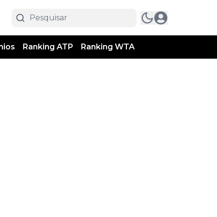
mios
Ranking ATP
Ranking WTA