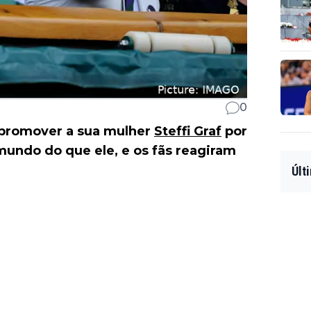
0
promover a sua mulher
Steffi Graf
por
mundo do que ele, e os fãs reagiram
Últ