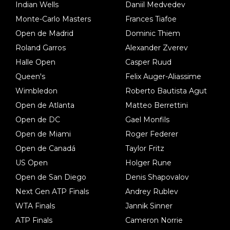
Indian Wells
Daniil Medvedev
Monte-Carlo Masters
Frances Tiafoe
Open de Madrid
Dominic Thiem
Roland Garros
Alexander Zverev
Halle Open
Casper Ruud
Queen's
Felix Auger-Aliassime
Wimbledon
Roberto Bautista Agut
Open de Atlanta
Matteo Berrettini
Open de DC
Gael Monfils
Open de Miami
Roger Federer
Open de Canadá
Taylor Fritz
US Open
Holger Rune
Open de San Diego
Denis Shapovalov
Next Gen ATP Finals
Andrey Rublev
WTA Finals
Jannik Sinner
ATP Finals
Cameron Norrie