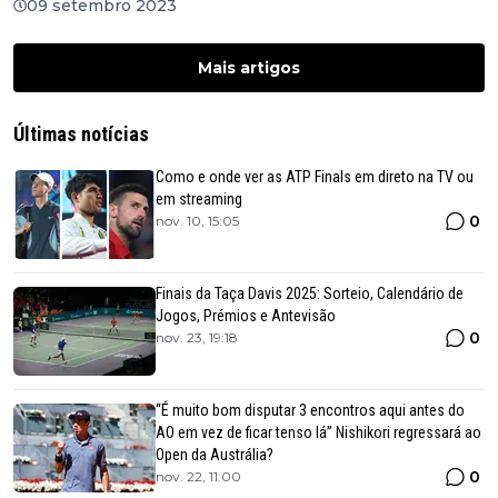
09 setembro 2023
Mais artigos
Últimas notícias
Como e onde ver as ATP Finals em direto na TV ou
em streaming
0
nov. 10, 15:05
Finais da Taça Davis 2025: Sorteio, Calendário de
Jogos, Prémios e Antevisão
0
nov. 23, 19:18
“É muito bom disputar 3 encontros aqui antes do
AO em vez de ficar tenso lá” Nishikori regressará ao
Open da Austrália?
0
nov. 22, 11:00