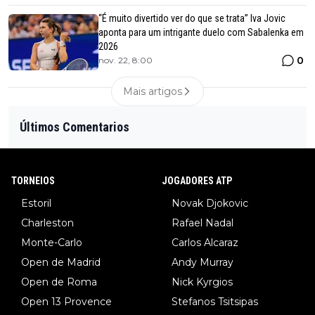
“É muito divertido ver do que se trata” Iva Jovic
aponta para um intrigante duelo com Sabalenka em
2026
0
nov. 22, 8:00
Mais artigos
Últimos Comentarios
TORNEIOS
JOGADORES ATP
Estoril
Novak Djokovic
Charleston
Rafael Nadal
Monte-Carlo
Carlos Alcaraz
Open de Madrid
Andy Murray
Open de Roma
Nick Kyrgios
Open 13 Provence
Stefanos Tsitsipas