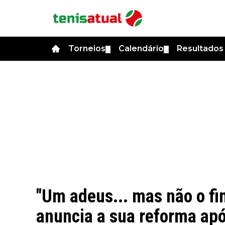
Torneios
Calendário
Resultado
▼
▼
"Um adeus... mas não o f
anuncia a sua reforma ap