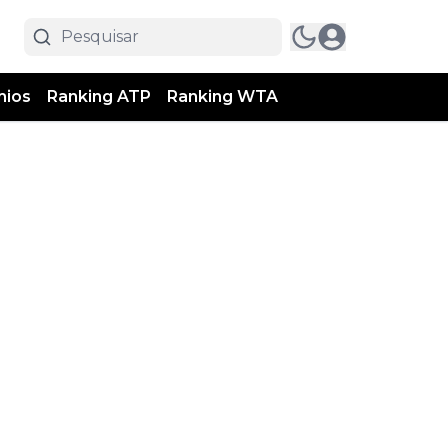
mios
Ranking ATP
Ranking WTA