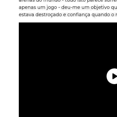
arenas do mundo - tudo isto parece surre
apenas um jogo - deu-me um objetivo qu
estava destroçado e confiança quando o