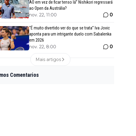
AO em vez de ficar tenso lá” Nishikori regressará
ao Open da Austrália?
0
nov. 22, 11:00
“É muito divertido ver do que se trata” Iva Jovic
aponta para um intrigante duelo com Sabalenka
em 2026
0
nov. 22, 8:00
Mais artigos
imos Comentarios