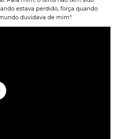
al. Para mim, o ténis não tem sido
ando estava perdido, força quando
 mundo duvidava de mim".