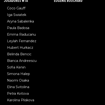
JOGADORES WTA
EUGENIE BOUCHARD
Coco Gauff
Iga Swiatek
Aryna Sabalenka
Paula Badosa
Emma Raducanu
Leylah Fernandez
Hubert Hurkacz
Belinda Bencic
Bianca Andreescu
Sofia Kenin
Simona Halep
Naomi Osaka
Elina Svitolina
Petra Kvitova
Karolina Pliskova