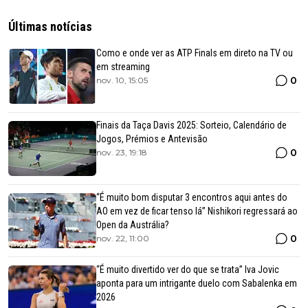
Últimas notícias
Como e onde ver as ATP Finals em direto na TV ou
em streaming
0
nov. 10, 15:05
Finais da Taça Davis 2025: Sorteio, Calendário de
Jogos, Prémios e Antevisão
0
nov. 23, 19:18
“É muito bom disputar 3 encontros aqui antes do
AO em vez de ficar tenso lá” Nishikori regressará ao
Open da Austrália?
0
nov. 22, 11:00
“É muito divertido ver do que se trata” Iva Jovic
aponta para um intrigante duelo com Sabalenka em
2026