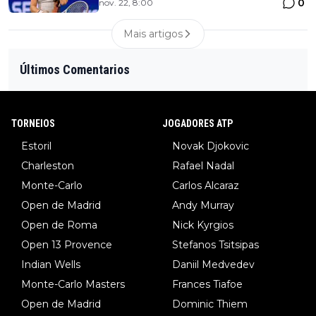
0
nov. 22, 8:00
Mais artigos
Últimos Comentarios
TORNEIOS
JOGADORES ATP
Estoril
Novak Djokovic
Charleston
Rafael Nadal
Monte-Carlo
Carlos Alcaraz
Open de Madrid
Andy Murray
Open de Roma
Nick Kyrgios
Open 13 Provence
Stefanos Tsitsipas
Indian Wells
Daniil Medvedev
Monte-Carlo Masters
Frances Tiafoe
Open de Madrid
Dominic Thiem