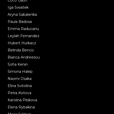
Coco Gauff
Iga Swiatek
Aryna Sabalenka
Paula Badosa
Emma Raducanu
Leylah Fernandez
Hubert Hurkacz
Belinda Bencic
Bianca Andreescu
Sofia Kenin
Simona Halep
Naomi Osaka
Elina Svitolina
Petra Kvitova
Karolina Pliskova
Elena Rybakina