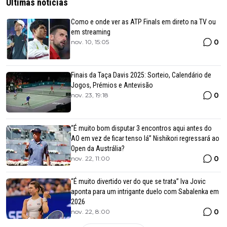
Últimas notícias
Como e onde ver as ATP Finals em direto na TV ou
em streaming
0
nov. 10, 15:05
Finais da Taça Davis 2025: Sorteio, Calendário de
Jogos, Prémios e Antevisão
0
nov. 23, 19:18
“É muito bom disputar 3 encontros aqui antes do
AO em vez de ficar tenso lá” Nishikori regressará ao
Open da Austrália?
0
nov. 22, 11:00
“É muito divertido ver do que se trata” Iva Jovic
aponta para um intrigante duelo com Sabalenka em
2026
0
nov. 22, 8:00