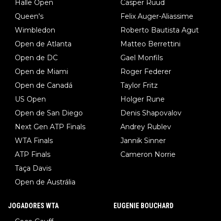
Halle Open
Casper Ruud
Queen's
Felix Auger-Aliassime
Wimbledon
Roberto Bautista Agut
Open de Atlanta
Matteo Berrettini
Open de DC
Gael Monfils
Open de Miami
Roger Federer
Open de Canadá
Taylor Fritz
US Open
Holger Rune
Open de San Diego
Denis Shapovalov
Next Gen ATP Finals
Andrey Rublev
WTA Finals
Jannik Sinner
ATP Finals
Cameron Norrie
Taça Davis
Open de Austrália
JOGADORES WTA
EUGENIE BOUCHARD