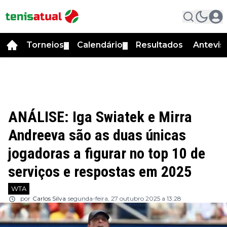
Torneios
Calendário
Resultados
Antevis
▼
▼
ANÁLISE: Iga Swiatek e Mirra
Andreeva são as duas únicas
jogadoras a figurar no top 10 de
serviços e respostas em 2025
WTA
por
Carlos Silva
segunda-feira, 27 outubro 2025 a 13:28