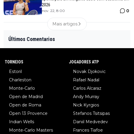
2026
0
nov. 22, 8:00
Mais artigos
Últimos Comentarios
TORNEIOS
JOGADORES ATP
Estoril
Novak Djokovic
Charleston
Rafael Nadal
Monte-Carlo
Carlos Alcaraz
Open de Madrid
Andy Murray
Open de Roma
Nick Kyrgios
Open 13 Provence
Stefanos Tsitsipas
Indian Wells
Daniil Medvedev
Monte-Carlo Masters
Frances Tiafoe