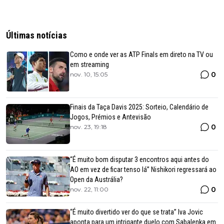
Últimas notícias
Como e onde ver as ATP Finals em direto na TV ou
em streaming
0
nov. 10, 15:05
Finais da Taça Davis 2025: Sorteio, Calendário de
Jogos, Prémios e Antevisão
0
nov. 23, 19:18
“É muito bom disputar 3 encontros aqui antes do
AO em vez de ficar tenso lá” Nishikori regressará ao
Open da Austrália?
0
nov. 22, 11:00
“É muito divertido ver do que se trata” Iva Jovic
aponta para um intrigante duelo com Sabalenka em