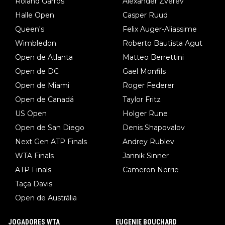
Roland Garros
Alexander Zverev
Halle Open
Casper Ruud
Queen's
Felix Auger-Aliassime
Wimbledon
Roberto Bautista Agut
Open de Atlanta
Matteo Berrettini
Open de DC
Gael Monfils
Open de Miami
Roger Federer
Open de Canadá
Taylor Fritz
US Open
Holger Rune
Open de San Diego
Denis Shapovalov
Next Gen ATP Finals
Andrey Rublev
WTA Finals
Jannik Sinner
ATP Finals
Cameron Norrie
Taça Davis
Open de Austrália
JOGADORES WTA
EUGENIE BOUCHARD