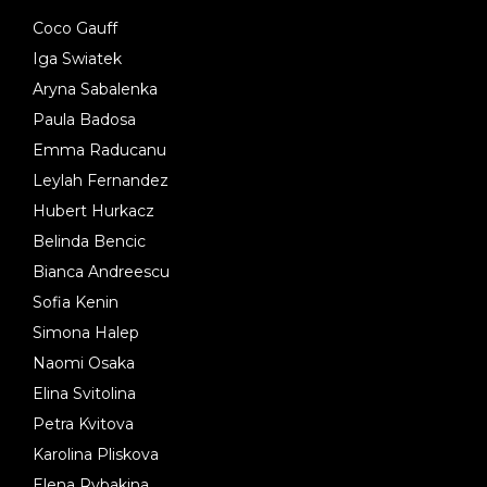
Coco Gauff
Iga Swiatek
Aryna Sabalenka
Paula Badosa
Emma Raducanu
Leylah Fernandez
Hubert Hurkacz
Belinda Bencic
Bianca Andreescu
Sofia Kenin
Simona Halep
Naomi Osaka
Elina Svitolina
Petra Kvitova
Karolina Pliskova
Elena Rybakina