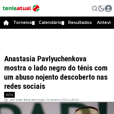
Torneios
Calendário
Resultados
Antevis
▼
▼
Anastasia Pavlyuchenkova
mostra o lado negro do ténis com
um abuso nojento descoberto nas
redes sociais
WTA
por
Ivan Silva
domingo, 14 janeiro 2024 a 8:30