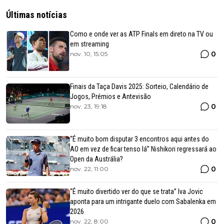
Últimas notícias
Como e onde ver as ATP Finals em direto na TV ou
em streaming
0
nov. 10, 15:05
Finais da Taça Davis 2025: Sorteio, Calendário de
Jogos, Prémios e Antevisão
0
nov. 23, 19:18
“É muito bom disputar 3 encontros aqui antes do
AO em vez de ficar tenso lá” Nishikori regressará ao
Open da Austrália?
0
nov. 22, 11:00
“É muito divertido ver do que se trata” Iva Jovic
aponta para um intrigante duelo com Sabalenka em
2026
0
nov. 22, 8:00