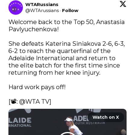
WTARussians
@
WTArussians
·
Follow
Welcome back to the Top 50, Anastasia 
Pavlyuchenkova!

She defeats Katerina Siniakova 2-6, 6-3, 
6-2 to reach the quarterfinal of the 
Adelaide International and return to 
the elite batch for the first time since 
returning from her knee injury.

Hard work pays off!

[📽: 
@WTA
 TV] 
Watch on X