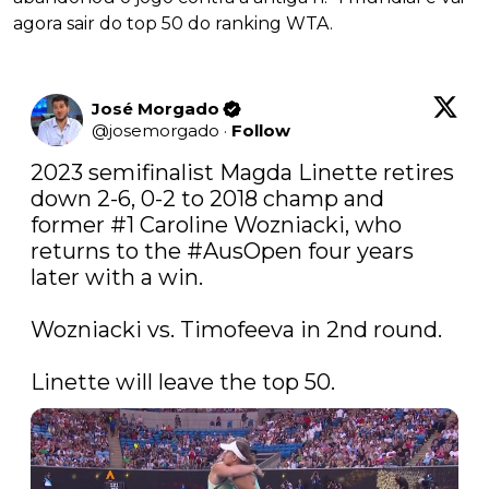
agora sair do top 50 do ranking WTA.
José Morgado
@
josemorgado
·
Follow
2023 semifinalist Magda Linette retires 
down 2-6, 0-2 to 2018 champ and 
former #1 Caroline Wozniacki, who 
returns to the 
#AusOpen
 four years 
later with a win.

Wozniacki vs. Timofeeva in 2nd round.

Linette will leave the top 50.