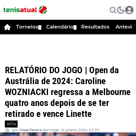
Torneios
Calendário
Resultados
Antevis
▼
▼
RELATÓRIO DO JOGO | Open da
Austrália de 2024: Caroline
WOZNIACKI regressa a Melbourne
quatro anos depois de se ter
retirado e vence Linette
WTA
por
Filipe Pereira
domingo, 14 janeiro 2024 a 9:20