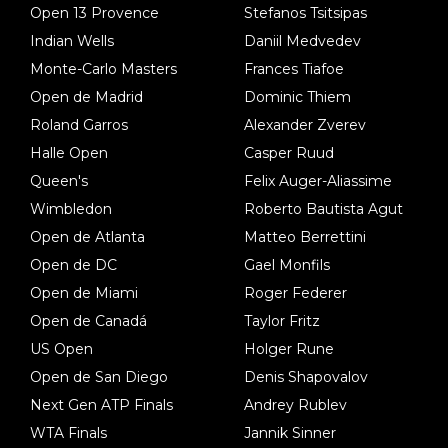
Open 13 Provence
Stefanos Tsitsipas
Indian Wells
Daniil Medvedev
Monte-Carlo Masters
Frances Tiafoe
Open de Madrid
Dominic Thiem
Roland Garros
Alexander Zverev
Halle Open
Casper Ruud
Queen's
Felix Auger-Aliassime
Wimbledon
Roberto Bautista Agut
Open de Atlanta
Matteo Berrettini
Open de DC
Gael Monfils
Open de Miami
Roger Federer
Open de Canadá
Taylor Fritz
US Open
Holger Rune
Open de San Diego
Denis Shapovalov
Next Gen ATP Finals
Andrey Rublev
WTA Finals
Jannik Sinner