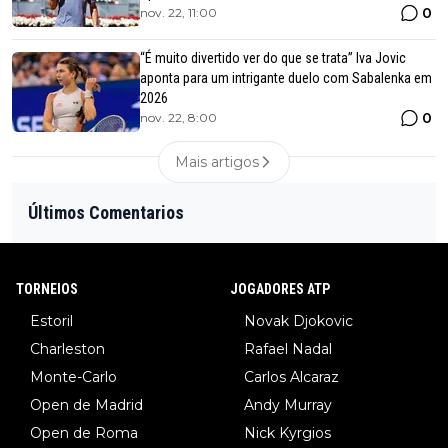
0
nov. 22, 11:00
“É muito divertido ver do que se trata” Iva Jovic
aponta para um intrigante duelo com Sabalenka em
2026
0
nov. 22, 8:00
Mais artigos
Últimos Comentarios
TORNEIOS
JOGADORES ATP
Estoril
Novak Djokovic
Charleston
Rafael Nadal
Monte-Carlo
Carlos Alcaraz
Open de Madrid
Andy Murray
Open de Roma
Nick Kyrgios