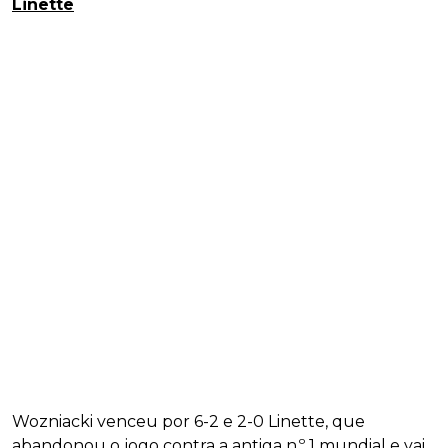
Linette
Wozniacki venceu por 6-2 e 2-0 Linette, que
abandonou o jogo contra a antiga n.º 1 mundial e vai