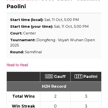
Paolini
Start time (local):
Sat, 11 Oct, 5:00 PM
Start time (your time):
Sat, 11 Oct, 5:00 PM
Court:
Center
Tournament:
Dongfeng · Voyah Wuhan Open
2025
Round:
Semifinal
Head-to-Head
🇺🇸 Gauff
🇮🇹 Paolini
H2H Record
Total Wins
2
3
Win Streak
0
3