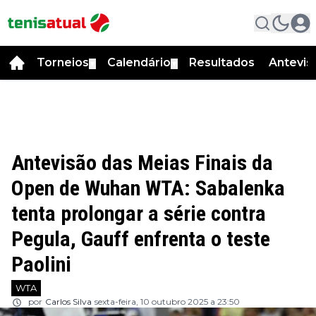
Torneios
Calendário
Resultados
Antevis
▼
▼
Antevisão das Meias Finais da
Open de Wuhan WTA: Sabalenka
tenta prolongar a série contra
Pegula, Gauff enfrenta o teste
Paolini
WTA
por
Carlos Silva
sexta-feira, 10 outubro 2025 a 23:50