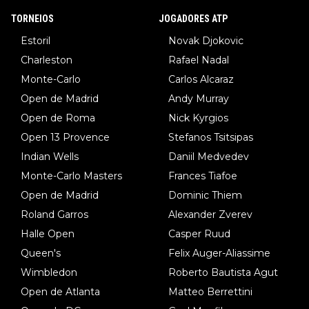
TORNEIOS
JOGADORES ATP
Estoril
Novak Djokovic
Charleston
Rafael Nadal
Monte-Carlo
Carlos Alcaraz
Open de Madrid
Andy Murray
Open de Roma
Nick Kyrgios
Open 13 Provence
Stefanos Tsitsipas
Indian Wells
Daniil Medvedev
Monte-Carlo Masters
Frances Tiafoe
Open de Madrid
Dominic Thiem
Roland Garros
Alexander Zverev
Halle Open
Casper Ruud
Queen's
Felix Auger-Aliassime
Wimbledon
Roberto Bautista Agut
Open de Atlanta
Matteo Berrettini