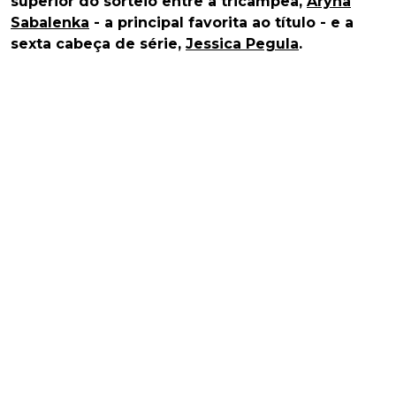
superior do sorteio entre a tricampeã,
Aryna
Sabalenka
- a principal favorita ao título - e a
sexta cabeça de série,
Jessica Pegula
.