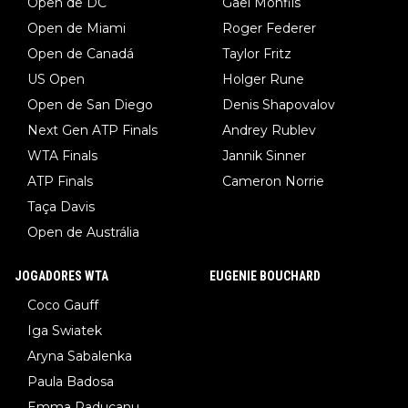
Open de DC
Gael Monfils
Open de Miami
Roger Federer
Open de Canadá
Taylor Fritz
US Open
Holger Rune
Open de San Diego
Denis Shapovalov
Next Gen ATP Finals
Andrey Rublev
WTA Finals
Jannik Sinner
ATP Finals
Cameron Norrie
Taça Davis
Open de Austrália
JOGADORES WTA
EUGENIE BOUCHARD
Coco Gauff
Iga Swiatek
Aryna Sabalenka
Paula Badosa
Emma Raducanu