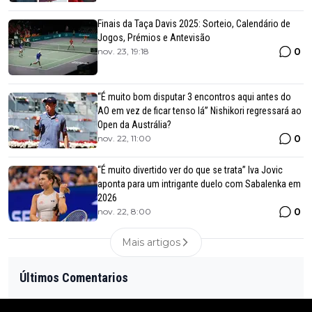
Finais da Taça Davis 2025: Sorteio, Calendário de
Jogos, Prémios e Antevisão
0
nov. 23, 19:18
“É muito bom disputar 3 encontros aqui antes do
AO em vez de ficar tenso lá” Nishikori regressará ao
Open da Austrália?
0
nov. 22, 11:00
“É muito divertido ver do que se trata” Iva Jovic
aponta para um intrigante duelo com Sabalenka em
2026
0
nov. 22, 8:00
Mais artigos
Últimos Comentarios