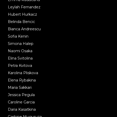
Leylah Fernandez
Hubert Hurkacz
Belinda Bencic
Bianca Andreescu
Sofia Kenin
Simona Halep
Naomi Osaka
Elina Svitolina
Petra Kvitova
Karolina Pliskova
Elena Rybakina
Maria Sakkari
Jessica Pegula
Caroline Garcia
Daria Kasatkina
Garbine Muguruza