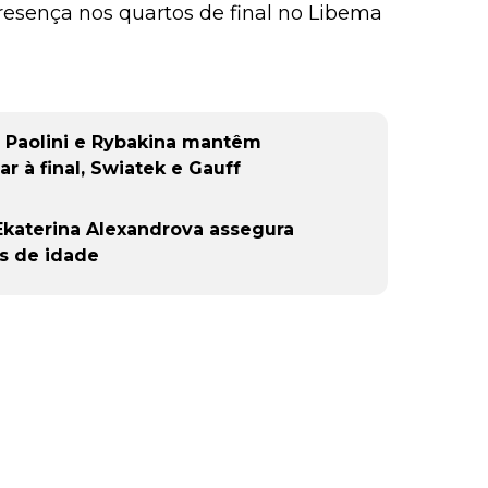
resença nos quartos de final no Libema
Paolini e Rybakina mantêm
r à final, Swiatek e Gauff
Ekaterina Alexandrova assegura
os de idade