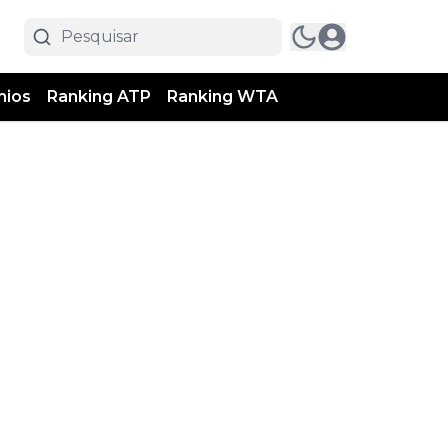
mios
Ranking ATP
Ranking WTA