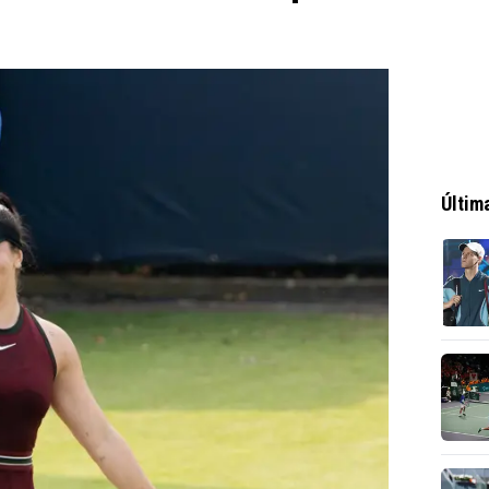
0
Últim