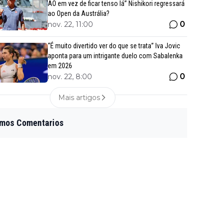
AO em vez de ficar tenso lá” Nishikori regressará
ao Open da Austrália?
0
nov. 22, 11:00
“É muito divertido ver do que se trata” Iva Jovic
aponta para um intrigante duelo com Sabalenka
em 2026
0
nov. 22, 8:00
Mais artigos
imos Comentarios