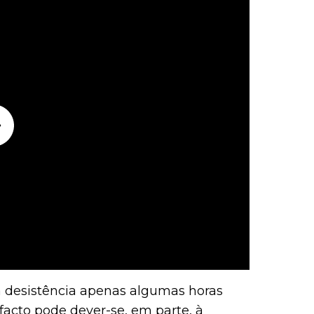
a desistência apenas algumas horas
 facto pode dever-se, em parte, à