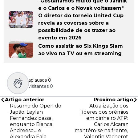
"Gostaríamos muito que o Jannik
e o Carlos e o Novak voltassem"
O diretor do torneio United Cup
revela as coversas sobre a
possibilidade de os trazer ao
evento em 2026
Como assistir ao Six Kings Slam
ao vivo na TV ou em streaming
aplausos
0
visitantes
0
Artigo anterior
Próximo artigo
Resumo do Open do
Atualização dos
Japão: Leylah
líderes dos prémios
Fernandez passa,
em dinheiro ATP:
enquanto Bianca
Carlos Alcaraz
Andreescu e
mantém-se na frente,
Alexandra Eala
Valentin Vacherot