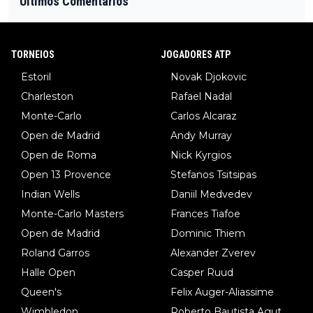
Últimos Comentarios
TORNEIOS
JOGADORES ATP
Estoril
Novak Djokovic
Charleston
Rafael Nadal
Monte-Carlo
Carlos Alcaraz
Open de Madrid
Andy Murray
Open de Roma
Nick Kyrgios
Open 13 Provence
Stefanos Tsitsipas
Indian Wells
Daniil Medvedev
Monte-Carlo Masters
Frances Tiafoe
Open de Madrid
Dominic Thiem
Roland Garros
Alexander Zverev
Halle Open
Casper Ruud
Queen's
Felix Auger-Aliassime
Wimbledon
Roberto Bautista Agut