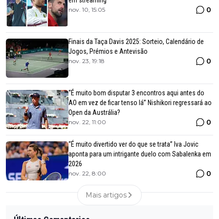
em streaming
0
nov. 10, 15:05
Finais da Taça Davis 2025: Sorteio, Calendário de
Jogos, Prémios e Antevisão
0
nov. 23, 19:18
“É muito bom disputar 3 encontros aqui antes do
AO em vez de ficar tenso lá” Nishikori regressará ao
Open da Austrália?
0
nov. 22, 11:00
“É muito divertido ver do que se trata” Iva Jovic
aponta para um intrigante duelo com Sabalenka em
2026
0
nov. 22, 8:00
Mais artigos