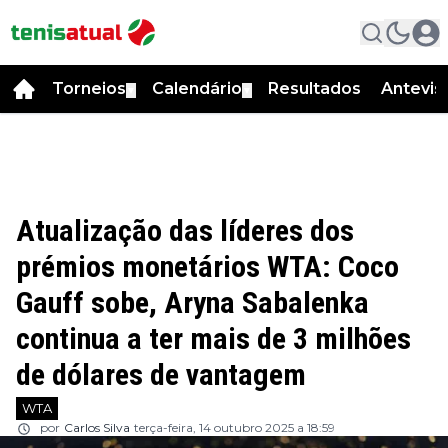
Torneios
Calendário
Resultados
Antevis
▼
▼
Atualização das líderes dos
prémios monetários WTA: Coco
Gauff sobe, Aryna Sabalenka
continua a ter mais de 3 milhões
de dólares de vantagem
WTA
por
Carlos Silva
terça-feira, 14 outubro 2025 a 18:59