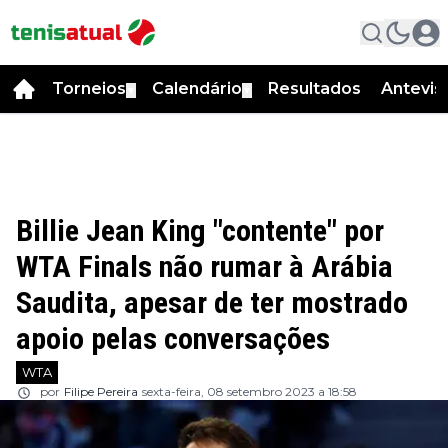
Torneios
Calendário
Resultados
Antevis
▼
▼
Billie Jean King "contente" por
WTA Finals não rumar à Arábia
Saudita, apesar de ter mostrado
apoio pelas conversações
WTA
por
Filipe Pereira
sexta-feira, 08 setembro 2023 a 18:58