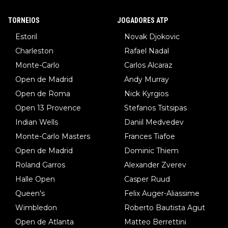
TORNEIOS
JOGADORES ATP
Estoril
Novak Djokovic
Charleston
Rafael Nadal
Monte-Carlo
Carlos Alcaraz
Open de Madrid
Andy Murray
Open de Roma
Nick Kyrgios
Open 13 Provence
Stefanos Tsitsipas
Indian Wells
Daniil Medvedev
Monte-Carlo Masters
Frances Tiafoe
Open de Madrid
Dominic Thiem
Roland Garros
Alexander Zverev
Halle Open
Casper Ruud
Queen's
Felix Auger-Aliassime
Wimbledon
Roberto Bautista Agut
Open de Atlanta
Matteo Berrettini