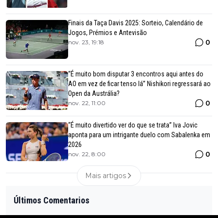
Finais da Taça Davis 2025: Sorteio, Calendário de
Jogos, Prémios e Antevisão
0
nov. 23, 19:18
“É muito bom disputar 3 encontros aqui antes do
AO em vez de ficar tenso lá” Nishikori regressará ao
Open da Austrália?
0
nov. 22, 11:00
“É muito divertido ver do que se trata” Iva Jovic
aponta para um intrigante duelo com Sabalenka em
2026
0
nov. 22, 8:00
Mais artigos
Últimos Comentarios