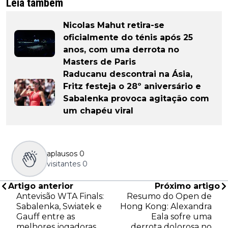
Leia também
Nicolas Mahut retira-se
oficialmente do ténis após 25
anos, com uma derrota no
Masters de Paris
Raducanu descontrai na Ásia,
Fritz festeja o 28º aniversário e
Sabalenka provoca agitação com
um chapéu viral
aplausos
0
visitantes
0
Artigo anterior
Próximo artigo
Antevisão WTA Finals:
Resumo do Open de
Sabalenka, Swiatek e
Hong Kong: Alexandra
Gauff entre as
Eala sofre uma
melhores jogadoras
derrota dolorosa no