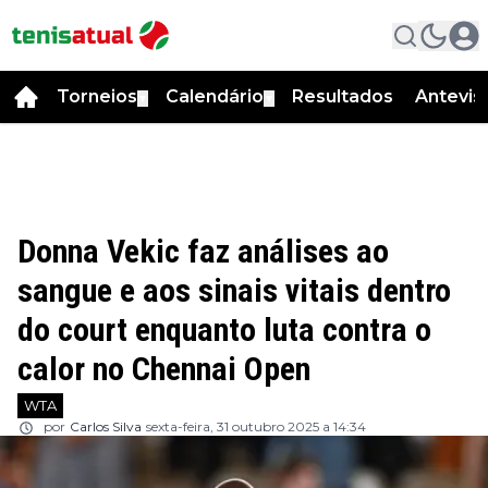
Torneios
Calendário
Resultados
Antevis
▼
▼
Donna Vekic faz análises ao
sangue e aos sinais vitais dentro
do court enquanto luta contra o
calor no Chennai Open
WTA
por
Carlos Silva
sexta-feira, 31 outubro 2025 a 14:34