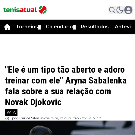
Torneios
Calendário
Resultados
Antevis
▼
▼
"Ele é um tipo tão aberto e adoro
treinar com ele" Aryna Sabalenka
fala sobre a sua relação com
Novak Djokovic
WTA
por
Carlos Silva
sexta-feira, 17 outubro 2025 a 17:30