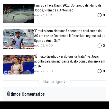
Finais da Taça Davis 2025: Sorteio, Calendário de
Jogos, Prémios e Antevisão
0
nov. 23, 19:18
“É muito bom disputar 3 encontros aqui antes do
AO em vez de ficar tenso lá” Nishikori regressará ao
Open da Austrália?
0
nov. 22, 11:00
“É muito divertido ver do que se trata” Iva Jovic
aponta para um intrigante duelo com Sabalenka em
2026
0
nov. 22, 8:00
Mais artigos
Últimos Comentarios