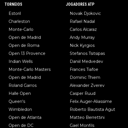
TORNEIOS
JOGADORES ATP
Estoril
Novak Djokovic
Charleston
Rafael Nadal
Monte-Carlo
Carlos Alcaraz
Open de Madrid
Andy Murray
Open de Roma
Nick Kyrgios
Open 13 Provence
Stefanos Tsitsipas
Indian Wells
Daniil Medvedev
Monte-Carlo Masters
Frances Tiafoe
Open de Madrid
Dominic Thiem
Roland Garros
Alexander Zverev
Halle Open
Casper Ruud
Queen's
Felix Auger-Aliassime
Wimbledon
Roberto Bautista Agut
Open de Atlanta
Matteo Berrettini
Open de DC
Gael Monfils