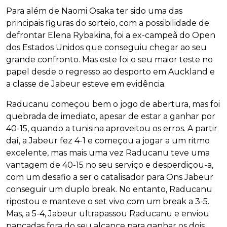
Para além de Naomi Osaka ter sido uma das
principais figuras do sorteio, com a possibilidade de
defrontar Elena Rybakina, foi a ex-campeã do Open
dos Estados Unidos que conseguiu chegar ao seu
grande confronto. Mas este foi o seu maior teste no
papel desde o regresso ao desporto em Auckland e
a classe de Jabeur esteve em evidência.
Raducanu começou bem o jogo de abertura, mas foi
quebrada de imediato, apesar de estar a ganhar por
40-15, quando a tunisina aproveitou os erros. A partir
daí, a Jabeur fez 4-1 e começou a jogar a um ritmo
excelente, mas mais uma vez Raducanu teve uma
vantagem de 40-15 no seu serviço e desperdiçou-a,
com um desafio a ser o catalisador para Ons Jabeur
conseguir um duplo break. No entanto, Raducanu
ripostou e manteve o set vivo com um break a 3-5.
Mas, a 5-4, Jabeur ultrapassou Raducanu e enviou
pancadas fora do seu alcance para ganhar os dois