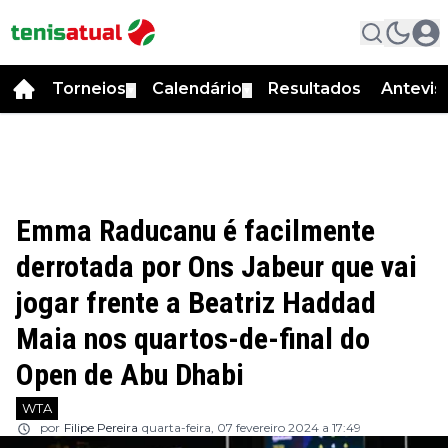
Torneios
Calendário
Resultados
Antevis
▼
▼
Emma Raducanu é facilmente
derrotada por Ons Jabeur que vai
jogar frente a Beatriz Haddad
Maia nos quartos-de-final do
Open de Abu Dhabi
WTA
por
Filipe Pereira
quarta-feira, 07 fevereiro 2024 a 17:49