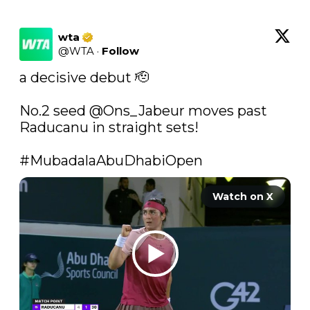
wta
@
WTA
·
Follow
a decisive debut 🫡

No.2 seed 
@Ons_Jabeur
 moves past 
Raducanu in straight sets!

#MubadalaAbuDhabiOpen
Watch on X