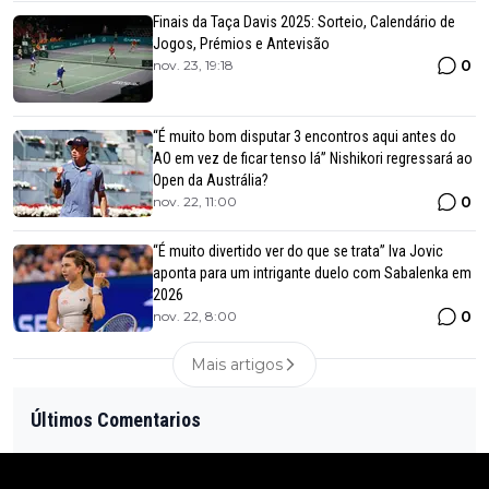
Finais da Taça Davis 2025: Sorteio, Calendário de
Jogos, Prémios e Antevisão
0
nov. 23, 19:18
“É muito bom disputar 3 encontros aqui antes do
AO em vez de ficar tenso lá” Nishikori regressará ao
Open da Austrália?
0
nov. 22, 11:00
“É muito divertido ver do que se trata” Iva Jovic
aponta para um intrigante duelo com Sabalenka em
2026
0
nov. 22, 8:00
Mais artigos
Últimos Comentarios