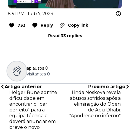
5:51 PM · Feb 7, 2024
733
Reply
Copy link
Read 33 replies
aplausos
0
visitantes
0
Artigo anterior
Próximo artigo
Holger Rune admite
Linda Noskova revela
dificuldade em
abusos sofridos após a
encontrar o "par
eliminação do Open
perfeito" para a
de Abu Dhabi:
equipa técnica e
"Apodrece no inferno"
deverá anunciar em
breve o novo