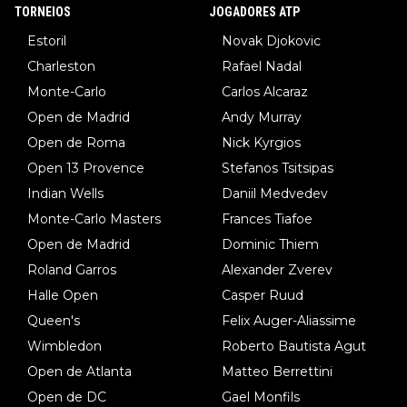
TORNEIOS
JOGADORES ATP
Estoril
Novak Djokovic
Charleston
Rafael Nadal
Monte-Carlo
Carlos Alcaraz
Open de Madrid
Andy Murray
Open de Roma
Nick Kyrgios
Open 13 Provence
Stefanos Tsitsipas
Indian Wells
Daniil Medvedev
Monte-Carlo Masters
Frances Tiafoe
Open de Madrid
Dominic Thiem
Roland Garros
Alexander Zverev
Halle Open
Casper Ruud
Queen's
Felix Auger-Aliassime
Wimbledon
Roberto Bautista Agut
Open de Atlanta
Matteo Berrettini
Open de DC
Gael Monfils