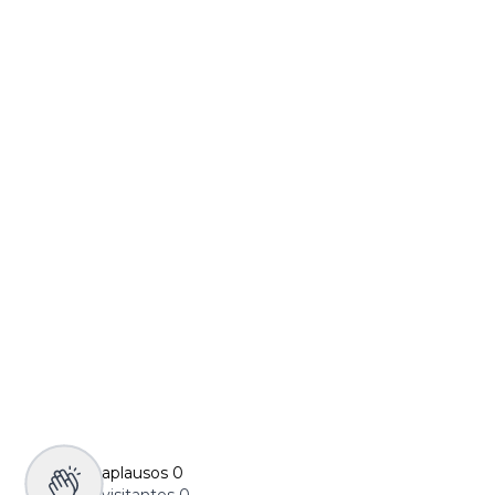
aplausos
0