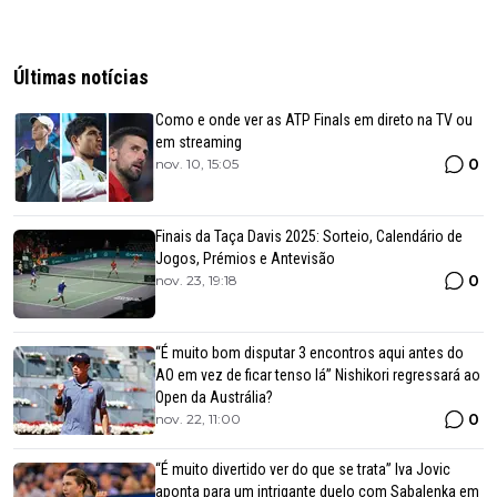
Últimas notícias
Como e onde ver as ATP Finals em direto na TV ou
em streaming
0
nov. 10, 15:05
Finais da Taça Davis 2025: Sorteio, Calendário de
Jogos, Prémios e Antevisão
0
nov. 23, 19:18
“É muito bom disputar 3 encontros aqui antes do
AO em vez de ficar tenso lá” Nishikori regressará ao
Open da Austrália?
0
nov. 22, 11:00
“É muito divertido ver do que se trata” Iva Jovic
aponta para um intrigante duelo com Sabalenka em