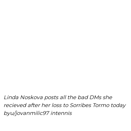
Linda Noskova posts all the bad DMs she
recieved after her loss to Sorribes Tormo today
by
u/jovanmilic97
in
tennis