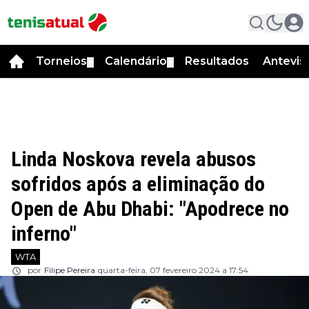
Torneios
Calendário
Resultados
Antevis
▼
▼
Linda Noskova revela abusos
sofridos após a eliminação do
Open de Abu Dhabi: "Apodrece no
inferno"
WTA
por
Filipe Pereira
quarta-feira, 07 fevereiro 2024 a 17:54