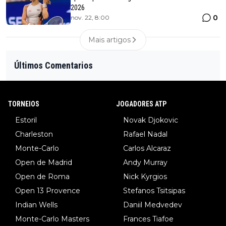
2026
0
nov. 22, 8:00
Mais artigos
Últimos Comentarios
TORNEIOS
JOGADORES ATP
Estoril
Novak Djokovic
Charleston
Rafael Nadal
Monte-Carlo
Carlos Alcaraz
Open de Madrid
Andy Murray
Open de Roma
Nick Kyrgios
Open 13 Provence
Stefanos Tsitsipas
Indian Wells
Daniil Medvedev
Monte-Carlo Masters
Frances Tiafoe